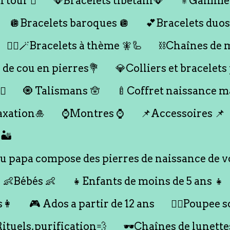
 tour 🪎
🪭Bracelets tibétain🪭
⚜️Gamme
🪩Bracelets baroques 🪩
💕Bracelets duos
🧞‍♂️🪄Bracelets à thème 🧚🦾
⛓️Chaînes de 
 de cou en pierres💐
💎Colliers et bracelets
♀️
🧿 Talismans 🪬
🍼Coffret naissance 
axation🎍
⌚️Montres ⌚️
📌Accessoires 📌
🏜️
 papa compose des pierres de naissance de vo
👶Bébés 👶
👧Enfants de moins de 5 ans 👧
s👩
🎮 Ados a partir de 12 ans
🙇‍♂️Poupee so
Rituels,purification💨
🕶️Chaînes de lunette