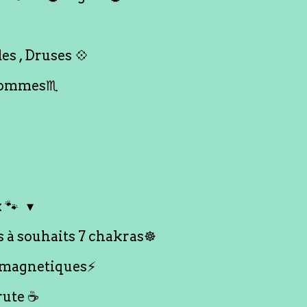
es , Druses 💠
Hommes♏️
 🐾
s à souhaits 7 chakras☸️
 magnetiques⚡️
rute ☕️