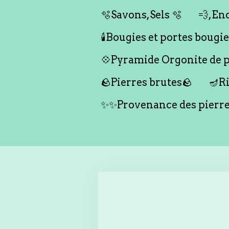
🫧Savons,Sels 🫧
💨,Enc
🕯️Bougies et portes bougies 
💠Pyramide Orgonite de pr
🪨Pierres brutes🪨
🪔Ri
✨✨Provenance des pierr