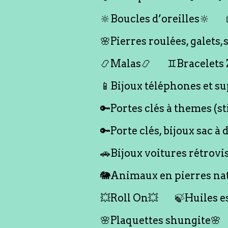
🔆Boucles d’oreilles🔆
🌸Pierres roulées, galet
📿Malas📿
♊️Bracelets
📱Bijoux téléphones et su
🔑Portes clés à themes (s
🔑Porte clés, bijoux sac à 
🚗Bijoux voitures rétrovi
🐘Animaux en pierres nat
💥Roll On💥
🍃Huiles e
🌸Plaquettes shungite🌸