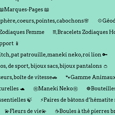
📖Marques-Pages 📖
s,sphère,coeurs,pointes,cabochons🌸
💠Géod
 Zodiaques Femme
♏️Bracelets Zodiaques 
pport 📱
titch,pat patrouille,maneki neko,roi lion 🔑
dos, de sport, bijoux sacs,bijoux pantalons 👛
seurs,boîte de vitesse🚗
🐾Gamme Animaux
urelles 🐢
㊗️Maneki Neko㊗️
☸️Bouteille
ssentielles 🍃
⚡️Paires de bâtons d’hématite
💫Fleurs de vie💫
☕️Boules à thé pierres b