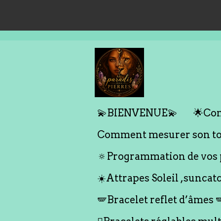
Passer
au
contenu
principal
💫BIENVENUE💫
🌟Com
Comment mesurer son tou
🔅Programmation de vos p
☀️Attrapes Soleil ,suncat
🪽Bracelet reflet d’âmes 