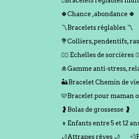
🪎Bracelets réglables multi
🍀Chance ,abondance 🍀
〽️Bracelets réglables 〽️
💐Colliers,pendentifs, ras
🧙‍♀️ Echelles de sorcières 🧙‍
🎍Gamme anti-stress, rel
🏜️Bracelet Chemin de vie
🩷Bracelet pour maman ou
🤰Bolas de grossesse 🤰
👦Enfants entre 5 et 12 an
🌙Attrapes rêves 🌙
💨