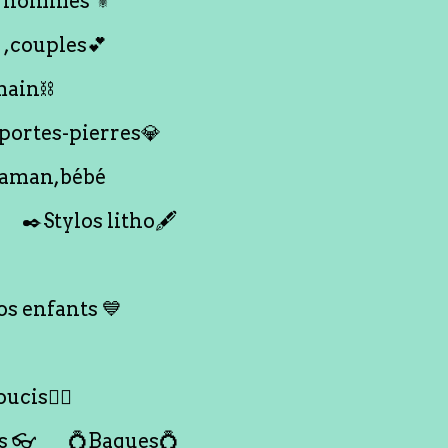
 hommes ⚜️
 ,couples💕
main⛓️
 portes-pierres💎
maman,bébé
✒️Stylos litho🖋️
s enfants 💙
ucis🙇‍♀️
s 👓
💍Bagues💍