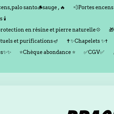
ens,palo santo🪵sauge , 🔥
💨Portes encens
🕯️
otection en résine et pierre naturelle💠

tuels et purifications🪔
✝️✨Chapelets ✨✝️
es✨✨
⭐️Chèque abondance ⭐️
✅CGV✅