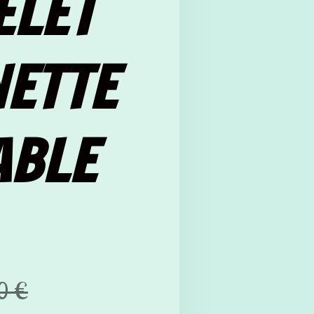
ELET
NETTE
ABLE
0 €