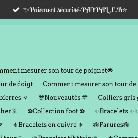
✨Paiement sécurisé-PAYPAL,C.B⭐️
ment mesurer son tour de poignet🌟
r de doigt
Comment mesurer son tour de 
ierres 🔅
🎊Nouveautés 🎊
Colliers gris 
cher🌞
⚽️Collection foot ⚽️
✨Bracelets ✨

⚜️Bracelets en cuivre ⚜️
🎋Parures🎋