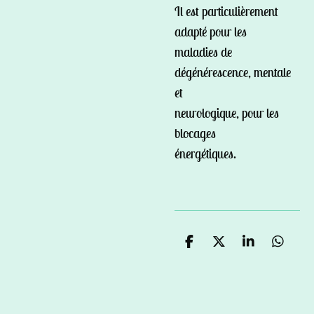
Il est particulièrement
adapté pour les
maladies de
dégénérescence, mentale
et
neurologique, pour les
blocages
énergétiques.
P
P
P
P
a
a
a
a
r
r
r
r
t
t
t
t
a
a
a
a
g
g
g
g