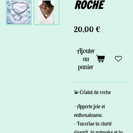
ROCHE
20,00 €
Ajouter
au
panier
💫Cristal de roche
- Apporte joie et
enthousiasme.
- Favorise la clarté
d'esprit, la mémoire et la