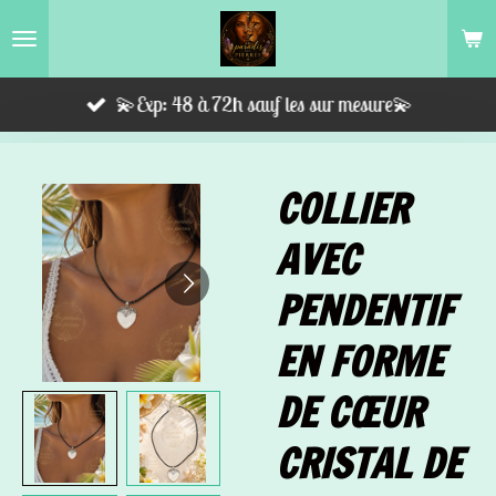
Passer
au
contenu
💫Exp: 48 à 72h sauf les sur mesure💫
principal
COLLIER
AVEC
PENDENTIF
EN FORME
DE CŒUR
CRISTAL DE