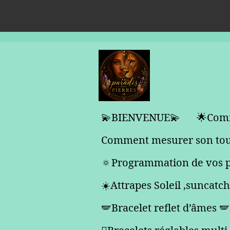
Passer
au
contenu
principal
💫BIENVENUE💫
🌟Comm
Comment mesurer son tour
🔅Programmation de vos p
☀️Attrapes Soleil ,suncatc
🪽Bracelet reflet d’âmes 🪽