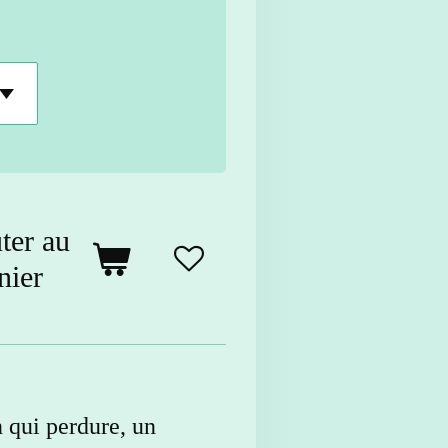
ter au
nier
 qui perdure, un