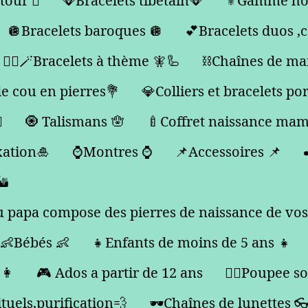
tour 🪎
🪭Bracelets tibétain🪭
⚜️Gamme ho
🪩Bracelets baroques 🪩
💕Bracelets duos ,
🧞‍♂️🪄Bracelets à thème 🧚🦾
⛓️Chaînes de ma
de cou en pierres💐
💎Colliers et bracelets po
️
🧿 Talismans 🪬
🍼Coffret naissance ma
xation🎍
⌚️Montres ⌚️
📌Accessoires 📌
️
papa compose des pierres de naissance de vos
👶Bébés 👶
👧Enfants de moins de 5 ans 👧
s👩
🎮 Ados a partir de 12 ans
🙇‍♂️Poupee sou
tuels,purification💨
🕶️Chaînes de lunettes 