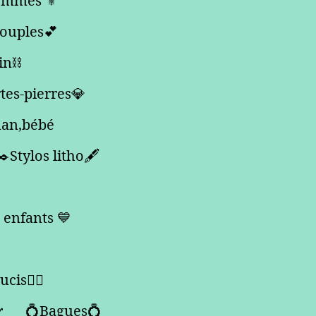
mmes ⚜️
couples💕
in⛓️
rtes-pierres💎
man,bébé
✒️Stylos litho🖋️
 enfants 💙
cis🙇‍♀️

💍Bagues💍