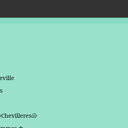
ville
is
Chevilleres🐚