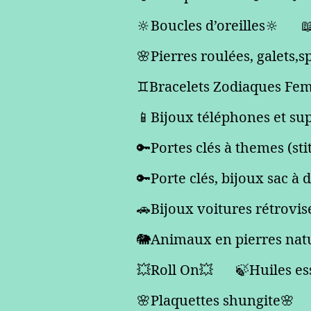
🔆Boucles d’oreilles🔆

🌸Pierres roulées, galets,
♊️Bracelets Zodiaques F
📱Bijoux téléphones et su
🔑Portes clés à themes (sti
🔑Porte clés, bijoux sac à 
🚗Bijoux voitures rétrovis
🐘Animaux en pierres natu
💥Roll On💥
🍃Huiles es
🌸Plaquettes shungite🌸