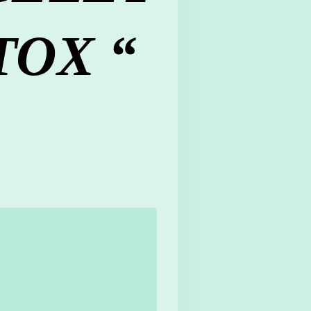
TOX “