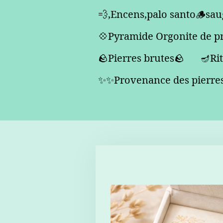
💨,Encens,palo santo🪵saug
💠Pyramide Orgonite de pro
🪨Pierres brutes🪨
🪔Rit
✨✨Provenance des pierr