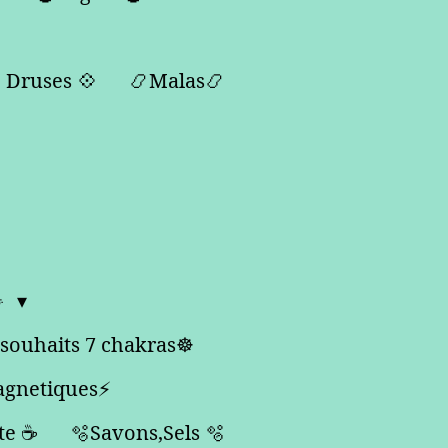
 Druses 💠
📿Malas📿

 souhaits 7 chakras☸️
agnetiques⚡️
te ☕️
🫧Savons,Sels 🫧