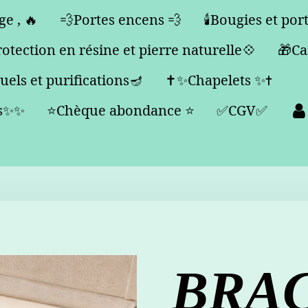
e , 🔥
💨Portes encens 💨
🕯️Bougies et port
tection en résine et pierre naturelle💠
🎁Ca
uels et purifications🪔
✝️✨Chapelets ✨✝️
es✨✨
⭐️Chèque abondance ⭐️
✅CGV✅
BRA