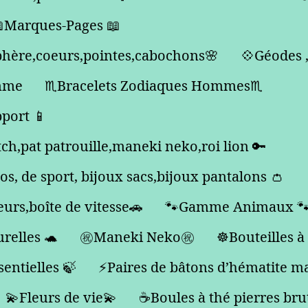
Marques-Pages 📖
sphère,coeurs,pointes,cabochons🌸
💠Géodes ,
emme
♏️Bracelets Zodiaques Hommes♏️
pport 📱
tch,pat patrouille,maneki neko,roi lion 🔑
dos, de sport, bijoux sacs,bijoux pantalons 👛
eurs,boîte de vitesse🚗
🐾Gamme Animaux 
relles 🐢
㊗️Maneki Neko㊗️
☸️Bouteilles à
sentielles 🍃
⚡️Paires de bâtons d’hématite m
💫Fleurs de vie💫
☕️Boules à thé pierres bru