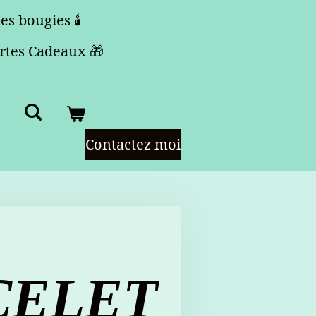
es bougies 🕯️
rtes Cadeaux 🎁
Contactez moi
CELET