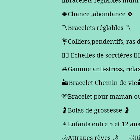
🪎Bracelets réglables multi 
🍀Chance ,abondance 🍀
〽️Bracelets réglables 〽️
💐Colliers,pendentifs, ras 
🧙‍♀️ Echelles de sorcières 🧙‍♀
🎍Gamme anti-stress, rela
🏜️Bracelet Chemin de vie
🩷Bracelet pour maman ou 
🤰Bolas de grossesse 🤰
👦Enfants entre 5 et 12 an
🌙Attrapes rêves 🌙
💨Ri