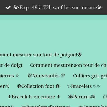
💫Exp: 48 à 72h sauf les sur mesure💫
ent mesurer son tour de poignet🌟
 de doigt
Comment mesurer son tour de che
ierres 🔅
🎊Nouveautés 🎊
Colliers gris gr
her🌞
⚽️Collection foot ⚽️
✨Bracelets ✨✨
⚜️Bracelets en cuivre ⚜️
🎋Parures🎋
