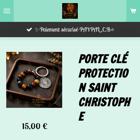
Passer
au
contenu
✨Paiement sécurisé-PAYPAL,C.B⭐️
principal
PORTE CLÉ
PROTECTIO
N SAINT
CHRISTOPH
E
15,00 €