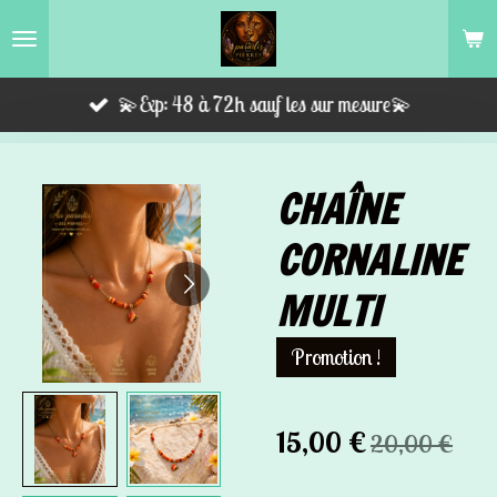
Passer
au
contenu
💫Exp: 48 à 72h sauf les sur mesure💫
principal
CHAÎNE
CORNALINE
MULTI
Promotion !
15,00 €
20,00 €