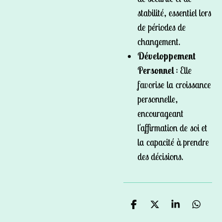
stabilité, essentiel lors
de périodes de
changement.
Développement
Personnel
: Elle
favorise la croissance
personnelle,
encourageant
l'affirmation de soi et
la capacité à prendre
des décisions.
P
P
P
P
a
a
a
a