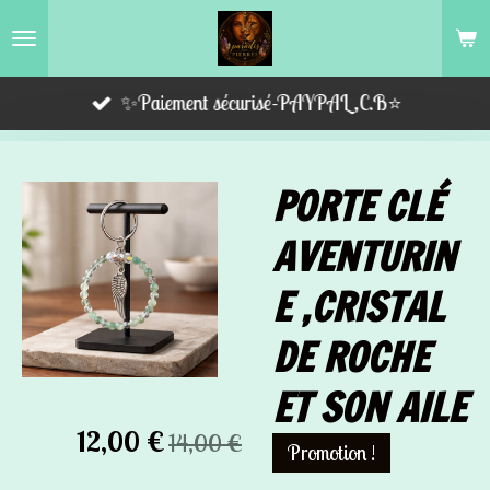
Passer
au
contenu
✨Paiement sécurisé-PAYPAL,C.B⭐️
principal
PORTE CLÉ
AVENTURIN
E ,CRISTAL
DE ROCHE
ET SON AILE
12,00 €
14,00 €
Promotion !