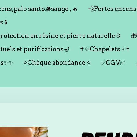
ens,palo santo🪵sauge , 🔥
💨Portes encens
🕯️
otection en résine et pierre naturelle💠

tuels et purifications🪔
✝️✨Chapelets ✨✝️
es✨✨
⭐️Chèque abondance ⭐️
✅CGV✅