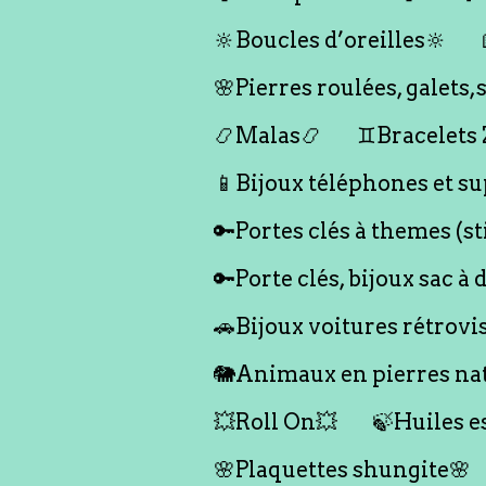
🔆Boucles d’oreilles🔆
🌸Pierres roulées, galet
📿Malas📿
♊️Bracelets
📱Bijoux téléphones et su
🔑Portes clés à themes (s
🔑Porte clés, bijoux sac à 
🚗Bijoux voitures rétrovi
🐘Animaux en pierres nat
💥Roll On💥
🍃Huiles e
🌸Plaquettes shungite🌸