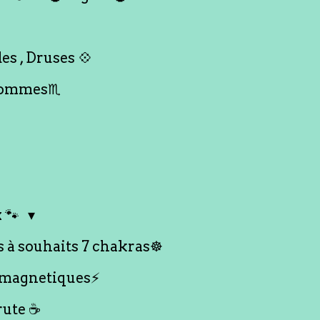
es , Druses 💠
Hommes♏️
 🐾
s à souhaits 7 chakras☸️
 magnetiques⚡️
rute ☕️