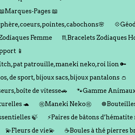
📖Marques-Pages 📖
s,sphère,coeurs,pointes,cabochons🌸
💠Géod
 Zodiaques Femme
♏️Bracelets Zodiaques 
pport 📱
titch,pat patrouille,maneki neko,roi lion 🔑
dos, de sport, bijoux sacs,bijoux pantalons 👛
seurs,boîte de vitesse🚗
🐾Gamme Animaux
urelles 🐢
㊗️Maneki Neko㊗️
☸️Bouteille
ssentielles 🍃
⚡️Paires de bâtons d’hématite
💫Fleurs de vie💫
☕️Boules à thé pierres b