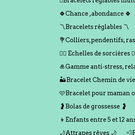
🪎Bracelets réglables multi
🍀Chance ,abondance 🍀
〽️Bracelets réglables 〽️
💐Colliers,pendentifs, ras
🧙‍♀️ Echelles de sorcières 🧙‍
🎍Gamme anti-stress, rel
🏜️Bracelet Chemin de vie
🩷Bracelet pour maman ou
🤰Bolas de grossesse 🤰
👦Enfants entre 5 et 12 an
🌙Attrapes rêves 🌙
💨