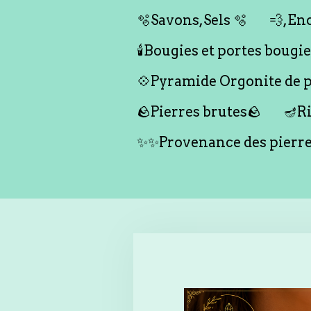
🫧Savons,Sels 🫧
💨,Enc
🕯️Bougies et portes bougies 
💠Pyramide Orgonite de pr
🪨Pierres brutes🪨
🪔Ri
✨✨Provenance des pierr