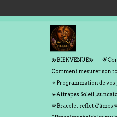
Passer
au
contenu
principal
💫BIENVENUE💫
🌟Com
Comment mesurer son tou
🔅Programmation de vos p
☀️Attrapes Soleil ,suncat
🪽Bracelet reflet d’âmes 