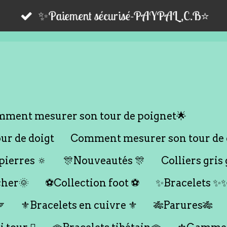
✨Paiement sécurisé-PAYPAL,C.B⭐️
ment mesurer son tour de poignet🌟
r de doigt
Comment mesurer son tour de 
ierres 🔅
🎊Nouveautés 🎊
Colliers gris 
cher🌞
⚽️Collection foot ⚽️
✨Bracelets ✨

⚜️Bracelets en cuivre ⚜️
🎋Parures🎋