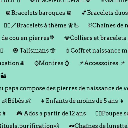
 tour 🪎
🪭Bracelets tibétain🪭
⚜️Gamme
🪩Bracelets baroques 🪩
💕Bracelets duos
🧞‍♂️🪄Bracelets à thème 🧚🦾
⛓️Chaînes de 
 de cou en pierres💐
💎Colliers et bracelets
♀️
🧿 Talismans 🪬
🍼Coffret naissance 
axation🎍
⌚️Montres ⌚️
📌Accessoires 📌
🏜️
 papa compose des pierres de naissance de vo
👶Bébés 👶
👧Enfants de moins de 5 ans 👧
s👩
🎮 Ados a partir de 12 ans
🙇‍♂️Poupee so
Rituels,purification💨
🕶️Chaînes de lunette