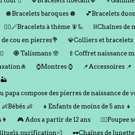
 tour 🪎
🪭Bracelets tibétain🪭
⚜️Gamme
🪩Bracelets baroques 🪩
💕Bracelets duos
🧞‍♂️🪄Bracelets à thème 🧚🦾
⛓️Chaînes de 
 de cou en pierres💐
💎Colliers et bracelets
♀️
🧿 Talismans 🪬
🍼Coffret naissance 
axation🎍
⌚️Montres ⌚️
📌Accessoires 📌
🏜️
 papa compose des pierres de naissance de vo
👶Bébés 👶
👧Enfants de moins de 5 ans 👧
s👩
🎮 Ados a partir de 12 ans
🙇‍♂️Poupee so
Rituels,purification💨
🕶️Chaînes de lunette