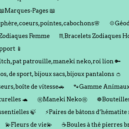
📖Marques-Pages 📖
s,sphère,coeurs,pointes,cabochons🌸
💠Géod
 Zodiaques Femme
♏️Bracelets Zodiaques 
pport 📱
titch,pat patrouille,maneki neko,roi lion 🔑
dos, de sport, bijoux sacs,bijoux pantalons 👛
seurs,boîte de vitesse🚗
🐾Gamme Animaux
urelles 🐢
㊗️Maneki Neko㊗️
☸️Bouteille
ssentielles 🍃
⚡️Paires de bâtons d’hématite
💫Fleurs de vie💫
☕️Boules à thé pierres b