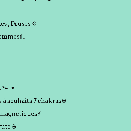
es , Druses 💠
Hommes♏️
 🐾
s à souhaits 7 chakras☸️
 magnetiques⚡️
rute ☕️