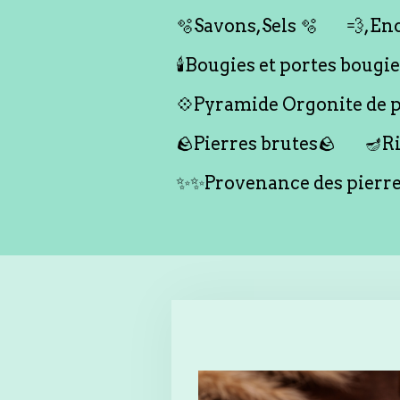
🫧Savons,Sels 🫧
💨,Enc
🕯️Bougies et portes bougies 
💠Pyramide Orgonite de pr
🪨Pierres brutes🪨
🪔Ri
✨✨Provenance des pierr