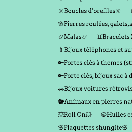
🔆Boucles d’oreilles🔆
🌸Pierres roulées, galet
📿Malas📿
♊️Bracelets
📱Bijoux téléphones et su
🔑Portes clés à themes (s
🔑Porte clés, bijoux sac à 
🚗Bijoux voitures rétrovi
🐘Animaux en pierres nat
💥Roll On💥
🍃Huiles e
🌸Plaquettes shungite🌸