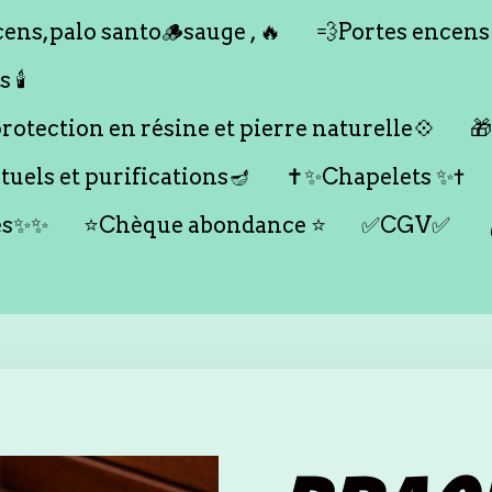
ens,palo santo🪵sauge , 🔥
💨Portes encens
🕯️
otection en résine et pierre naturelle💠

tuels et purifications🪔
✝️✨Chapelets ✨✝️
es✨✨
⭐️Chèque abondance ⭐️
✅CGV✅