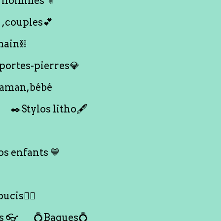
 hommes ⚜️
 ,couples💕
main⛓️
 portes-pierres💎
maman,bébé
✒️Stylos litho🖋️
s enfants 💙
ucis🙇‍♀️
s 👓
💍Bagues💍