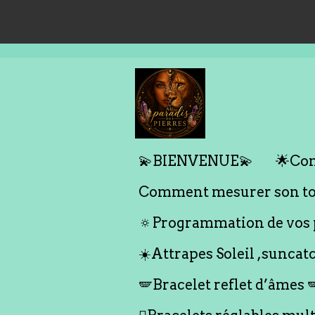
Passer
au
contenu
principal
💫BIENVENUE💫
🌟Com
Comment mesurer son tou
🔅Programmation de vos p
☀️Attrapes Soleil ,suncat
🪽Bracelet reflet d’âmes 