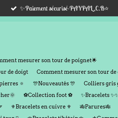
✨Paiement sécurisé-PAYPAL,C.B⭐️
ment mesurer son tour de poignet🌟
r de doigt
Comment mesurer son tour de 
ierres 🔅
🎊Nouveautés 🎊
Colliers gris 
cher🌞
⚽️Collection foot ⚽️
✨Bracelets ✨

⚜️Bracelets en cuivre ⚜️
🎋Parures🎋