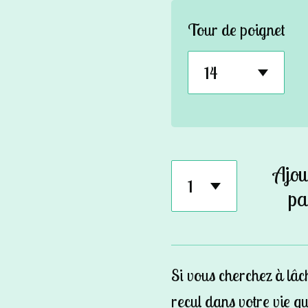
Tour de poignet
Ajou
pa
Si vous cherchez à
lâc
recul
dans votre vie qu