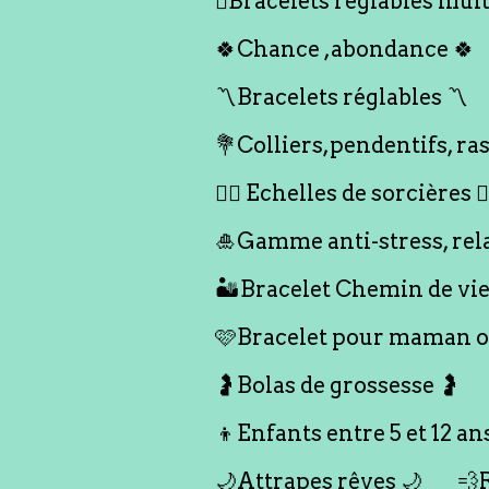
🪎Bracelets réglables multi
🍀Chance ,abondance 🍀
〽️Bracelets réglables 〽️
💐Colliers,pendentifs, ras
🧙‍♀️ Echelles de sorcières 🧙‍
🎍Gamme anti-stress, rel
🏜️Bracelet Chemin de vie
🩷Bracelet pour maman ou
🤰Bolas de grossesse 🤰
👦Enfants entre 5 et 12 an
🌙Attrapes rêves 🌙
💨