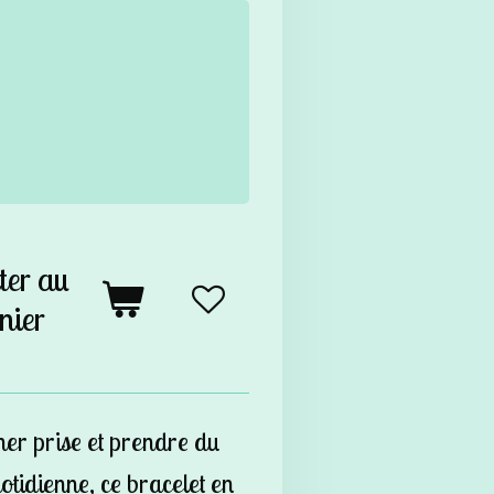
ter au
nier
her prise et prendre du
otidienne, ce bracelet en