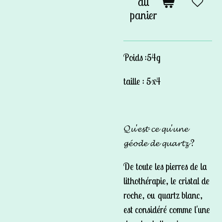
au
panier
Poids :54g
taille : 5x4
𝓠𝓾'𝓮𝓼𝓽-𝓬𝓮 𝓺𝓾'𝓾𝓷𝓮
𝓰𝓮́𝓸𝓭𝓮 𝓭𝓮 𝓺𝓾𝓪𝓻𝓽𝔃 ?
De toute les pierres de la
lithothérapie, le cristal de
roche, ou quartz blanc,
est considéré comme l'une