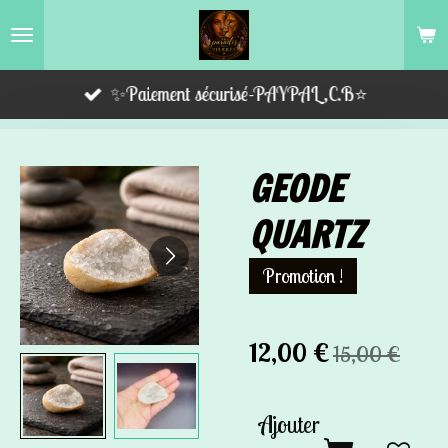
Passer
au
contenu
✨Paiement sécurisé-PAYPAL,C.B⭐️
principal
GEODE
QUARTZ
Promotion !
12,00 €
15,00 €
Ajouter