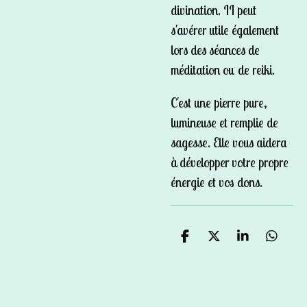
divination. II peut
s'avérer utile également
lors des séances de
méditation ou de reiki.
C'est une pierre pure,
lumineuse et remplie de
sagesse. Elle vous aidera
à développer votre propre
énergie et vos dons.
P
P
P
P
a
a
a
a
r
r
r
r
t
t
t
t
a
a
a
a
g
g
g
g