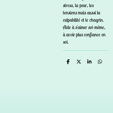
stress, la peur, les
tensions mais aussi la
culpabilité et le chagrin.
Aide à s'aimer soi-même,
à avoir plus confiance en
soi.
P
P
P
P
a
a
a
a
r
r
r
r
t
t
t
t
a
a
a
a
g
g
g
g
e
e
e
e
r
r
r
r