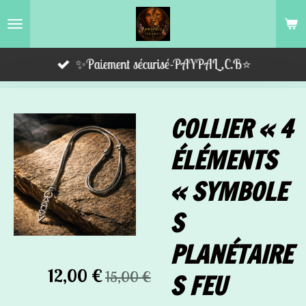
Passer
au
contenu
✨Paiement sécurisé-PAYPAL,C.B⭐️
principal
COLLIER « 4
ÉLÉMENTS
« SYMBOLE
S
PLANÉTAIRE
12,00 €
15,00 €
S FEU