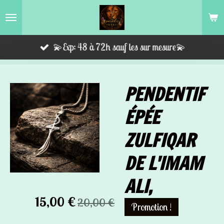
Passer
au
contenu
💫Exp: 48 à 72h sauf les sur mesure💫
principal
PENDENTIF
ÉPÉE
ZULFIQAR
DE L'IMAM
ALI,
15,00 €
20,00 €
Promotion !