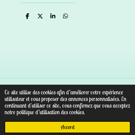
P
P
P
P
a
a
a
a
r
r
r
r
t
t
t
t
a
a
a
a
g
g
g
g
e
e
e
e
r
r
r
r
Ce site utilise des cookies afin d’améliorer votre expérience
© 2022 - 2026 Au paradis des pierres
utilisateur et vous proposer des annonces personnalisées. En
Propulsé par
Webador
continuant d'utiliser ce site, vous confirmez que vous acceptez
notre politique d’utilisation des cookies.
Accord
E-mail
Facebook
WhatsApp