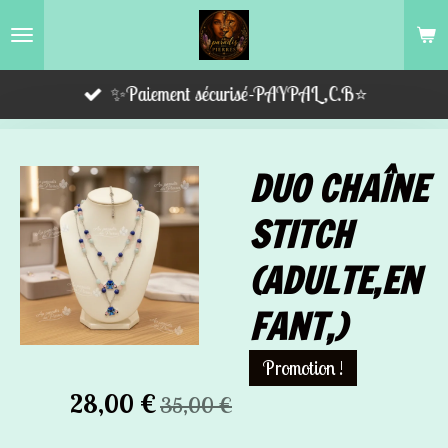
Passer
au
contenu
✨Paiement sécurisé-PAYPAL,C.B⭐️
principal
DUO CHAÎNE
STITCH
(ADULTE,EN
FANT,)
Promotion !
28,00 €
35,00 €