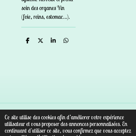
soin des organes Yin
(foie, reins, estomac…).
P
P
P
P
a
a
a
a
r
r
r
r
t
t
t
t
a
a
a
a
g
g
g
g
e
e
e
e
r
r
r
r
Ce site utilise des cookies afin d’améliorer votre expérience
© 2022 - 2026 Au paradis des pierres
utilisateur et vous proposer des annonces personnalisées. En
Propulsé par
Webador
continuant d'utiliser ce site, vous confirmez que vous acceptez