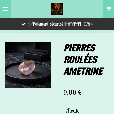
Passer
au
contenu
✨Paiement sécurisé-PAYPAL,C.B⭐️
principal
PIERRES
ROULÉES
AMETRINE
9,00 €
Ajouter