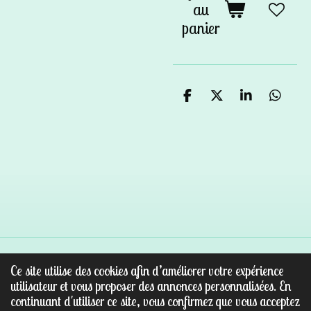
au
panier
P
P
P
P
a
a
a
a
r
r
r
r
t
t
t
t
a
a
a
a
g
g
g
g
e
e
e
e
r
r
r
r
Ce site utilise des cookies afin d’améliorer votre expérience
© 2022 - 2026 Au paradis des pierres
utilisateur et vous proposer des annonces personnalisées. En
Propulsé par
Webador
continuant d'utiliser ce site, vous confirmez que vous acceptez