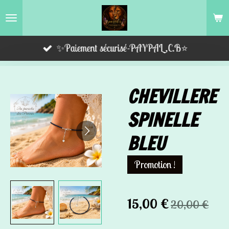
Passer
au
contenu
✨Paiement sécurisé-PAYPAL,C.B⭐️
principal
CHEVILLERE
SPINELLE
BLEU
Promotion !
15,00 €
20,00 €