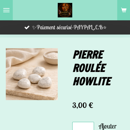
Passer
au
contenu
✨Paiement sécurisé-PAYPAL,C.B⭐️
principal
PIERRE
ROULÉE
HOWLITE
3,00 €
Ajouter