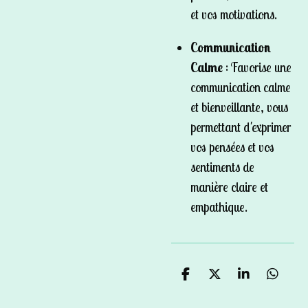
et vos motivations.
Communication
Calme
: Favorise une
communication calme
et bienveillante, vous
permettant d'exprimer
vos pensées et vos
sentiments de
manière claire et
empathique.
P
P
P
P
a
a
a
a
r
r
r
r