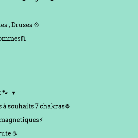
es , Druses 💠
Hommes♏️
 🐾
s à souhaits 7 chakras☸️
 magnetiques⚡️
rute ☕️