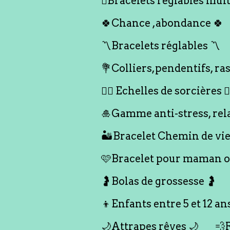
🪎Bracelets réglables multi
🍀Chance ,abondance 🍀
〽️Bracelets réglables 〽️
💐Colliers,pendentifs, ras
🧙‍♀️ Echelles de sorcières 🧙‍
🎍Gamme anti-stress, rel
🏜️Bracelet Chemin de vie
🩷Bracelet pour maman ou
🤰Bolas de grossesse 🤰
👦Enfants entre 5 et 12 an
🌙Attrapes rêves 🌙
💨