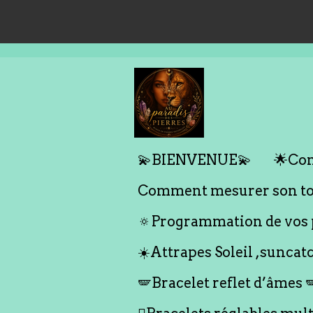
Passer
au
contenu
principal
💫BIENVENUE💫
🌟Com
Comment mesurer son tou
🔅Programmation de vos p
☀️Attrapes Soleil ,suncat
🪽Bracelet reflet d’âmes 