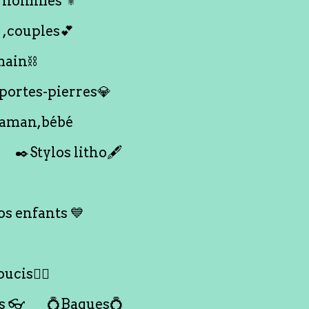
 hommes ⚜️
 ,couples💕
main⛓️
 portes-pierres💎
maman,bébé
✒️Stylos litho🖋️
s enfants 💙
ucis🙇‍♀️
s 👓
💍Bagues💍