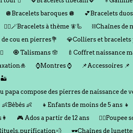
 tour 🪎
🪭Bracelets tibétain🪭
⚜️Gamme
🪩Bracelets baroques 🪩
💕Bracelets duos
🧞‍♂️🪄Bracelets à thème 🧚🦾
⛓️Chaînes de 
 de cou en pierres💐
💎Colliers et bracelets
♀️
🧿 Talismans 🪬
🍼Coffret naissance 
axation🎍
⌚️Montres ⌚️
📌Accessoires 📌
🏜️
 papa compose des pierres de naissance de vo
👶Bébés 👶
👧Enfants de moins de 5 ans 👧
s👩
🎮 Ados a partir de 12 ans
🙇‍♂️Poupee so
Rituels,purification💨
🕶️Chaînes de lunette