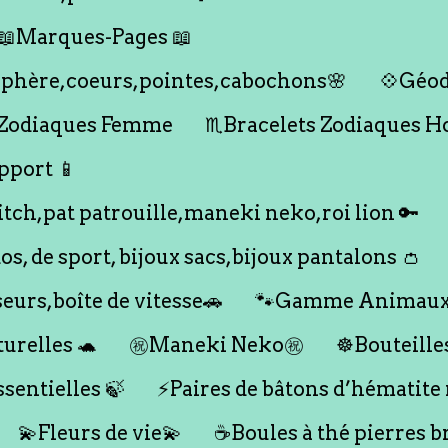
📖Marques-Pages 📖
s,sphère,coeurs,pointes,cabochons🌸
💠Géod
 Zodiaques Femme
♏️Bracelets Zodiaques 
pport 📱
titch,pat patrouille,maneki neko,roi lion 🔑
dos, de sport, bijoux sacs,bijoux pantalons 👛
seurs,boîte de vitesse🚗
🐾Gamme Animaux
urelles 🐢
㊗️Maneki Neko㊗️
☸️Bouteille
ssentielles 🍃
⚡️Paires de bâtons d’hématite
💫Fleurs de vie💫
☕️Boules à thé pierres b