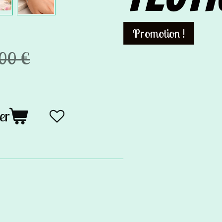
Promotion !
,00 €
er