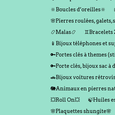
🔆Boucles d’oreilles🔆
🌸Pierres roulées, galet
📿Malas📿
♊️Bracelets
📱Bijoux téléphones et su
🔑Portes clés à themes (s
🔑Porte clés, bijoux sac à 
🚗Bijoux voitures rétrovi
🐘Animaux en pierres nat
💥Roll On💥
🍃Huiles e
🌸Plaquettes shungite🌸