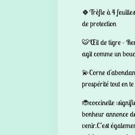
🍀Trèfle à 4 feuille
de
protection
🐯Œil de tigre - Ren
agit
comme un bouc
💫Corne d'abondance
prospérité
tout en t
🐞coccinelle :signifi
bonheur annonce de
venir.C’est égaleme