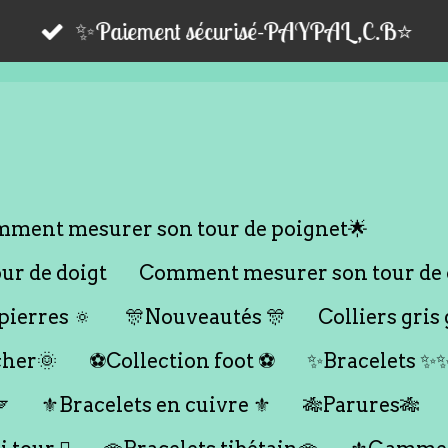
✨Paiement sécurisé-PAYPAL,C.B⭐️
ment mesurer son tour de poignet🌟
r de doigt
Comment mesurer son tour de 
ierres 🔅
🎊Nouveautés 🎊
Colliers gris 
cher🌞
⚽️Collection foot ⚽️
✨Bracelets ✨

⚜️Bracelets en cuivre ⚜️
🎋Parures🎋