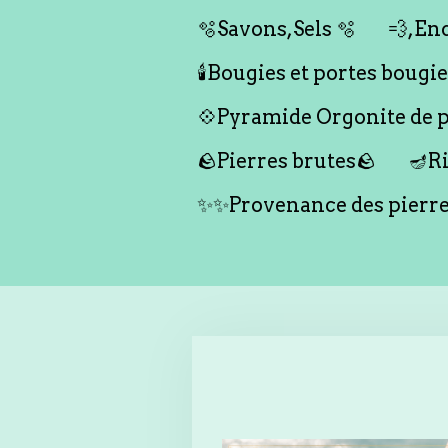
🫧Savons,Sels 🫧
💨,Enc
🕯️Bougies et portes bougies 
💠Pyramide Orgonite de pr
🪨Pierres brutes🪨
🪔Ri
✨✨Provenance des pierr