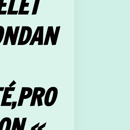
ELET
ONDAN
É,PRO
ON «