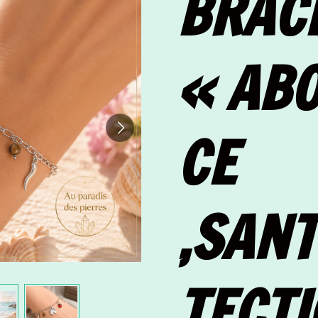
BRAC
« AB
CE
,SANT
TECTI