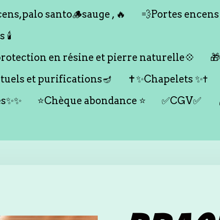
ens,palo santo🪵sauge , 🔥
💨Portes encens
🕯️
otection en résine et pierre naturelle💠

tuels et purifications🪔
✝️✨Chapelets ✨✝️
es✨✨
⭐️Chèque abondance ⭐️
✅CGV✅