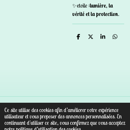
✨etoile :
lumière, la
vérité et la protection
.
P
P
P
P
a
a
a
a
r
r
r
r
t
t
t
t
a
a
a
a
g
g
g
g
e
e
e
e
r
r
r
r
Ce site utilise des cookies afin d’améliorer votre expérience
© 2022 - 2026 Au paradis des pierres
utilisateur et vous proposer des annonces personnalisées. En
Propulsé par
Webador
continuant d'utiliser ce site, vous confirmez que vous acceptez
notre politique d’utilisation des cookies.