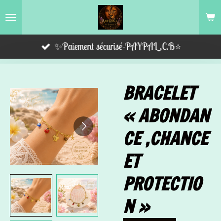
Passer
au
contenu
✨Paiement sécurisé-PAYPAL,C.B⭐️
principal
BRACELET
« ABONDAN
CE ,CHANCE
ET
PROTECTIO
N »