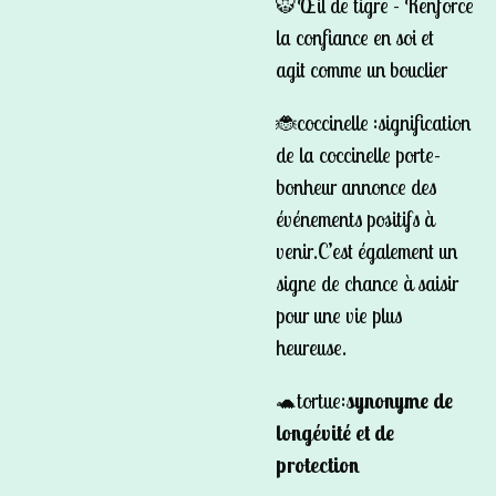
🐯Œil de tigre - Renforce
la confiance en soi et
agit
comme un bouclier
🐞coccinelle :
signification
de la coccinelle porte-
bonheur annonce des
événements positifs à
venir.C’est également un
signe de chance à saisir
pour une vie plus
heureuse.
🐢tortue:
synonyme de
longévité et de
protection