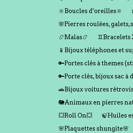
🔆Boucles d’oreilles🔆
🌸Pierres roulées, galet
📿Malas📿
♊️Bracelets
📱Bijoux téléphones et su
🔑Portes clés à themes (s
🔑Porte clés, bijoux sac à 
🚗Bijoux voitures rétrovi
🐘Animaux en pierres nat
💥Roll On💥
🍃Huiles e
🌸Plaquettes shungite🌸