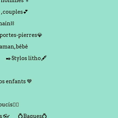
 hommes ⚜️
 ,couples💕
main⛓️
 portes-pierres💎
maman,bébé
✒️Stylos litho🖋️
s enfants 💙
ucis🙇‍♀️
s 👓
💍Bagues💍