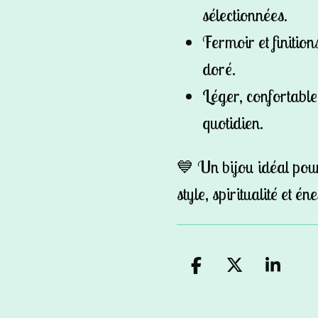
sélectionnées.
Fermoir et finitio
doré.
Léger, confortable 
quotidien.
💙 Un bijou idéal pour
style, spiritualité et én
P
P
P
a
a
a
r
r
r