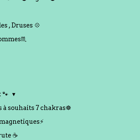
es , Druses 💠
Hommes♏️
 🐾
s à souhaits 7 chakras☸️
 magnetiques⚡️
rute ☕️