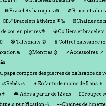
 tour 🪎
🪭Bracelets tibétain🪭
⚜️Gamme
🪩Bracelets baroques 🪩
💕Bracelets duos
🧞‍♂️🪄Bracelets à thème 🧚🦾
⛓️Chaînes de 
 de cou en pierres💐
💎Colliers et bracelets
♀️
🧿 Talismans 🪬
🍼Coffret naissance 
axation🎍
⌚️Montres ⌚️
📌Accessoires 📌
🏜️
 papa compose des pierres de naissance de vo
👶Bébés 👶
👧Enfants de moins de 5 ans 👧
s👩
🎮 Ados a partir de 12 ans
🙇‍♂️Poupee so
Rituels,purification💨
🕶️Chaînes de lunette