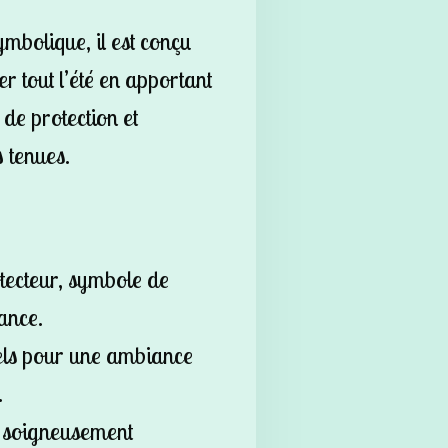
ymbolique, il est conçu
 tout l’été en apportant
de protection et
s tenues.
tecteur, symbole de
hance.
els pour une ambiance
.
s soigneusement