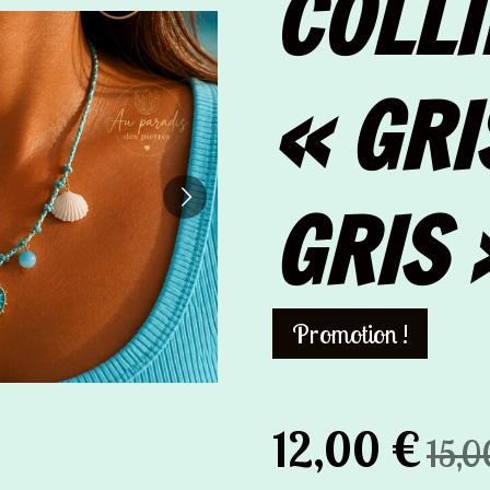
COLLI
« GRI
GRIS 
Promotion !
12,00 €
15,0