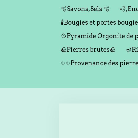
🫧Savons,Sels 🫧
💨,Enc
🕯️Bougies et portes bougies 
💠Pyramide Orgonite de pr
🪨Pierres brutes🪨
🪔Ri
✨✨Provenance des pierr