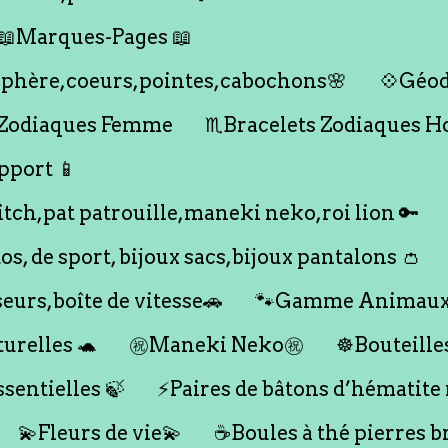
📖Marques-Pages 📖
s,sphère,coeurs,pointes,cabochons🌸
💠Géod
 Zodiaques Femme
♏️Bracelets Zodiaques 
pport 📱
titch,pat patrouille,maneki neko,roi lion 🔑
dos, de sport, bijoux sacs,bijoux pantalons 👛
seurs,boîte de vitesse🚗
🐾Gamme Animaux
urelles 🐢
㊗️Maneki Neko㊗️
☸️Bouteille
ssentielles 🍃
⚡️Paires de bâtons d’hématite
💫Fleurs de vie💫
☕️Boules à thé pierres b