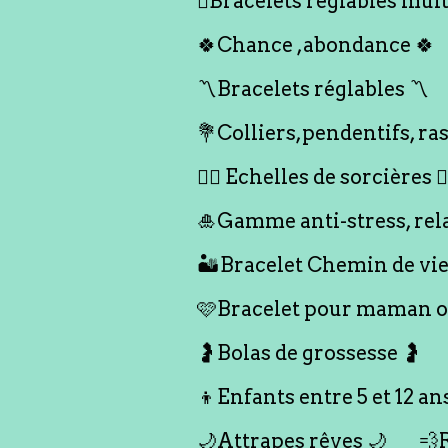
🪎Bracelets réglables multi
🍀Chance ,abondance 🍀
〽️Bracelets réglables 〽️
💐Colliers,pendentifs, ras
🧙‍♀️ Echelles de sorcières 🧙‍
🎍Gamme anti-stress, rel
🏜️Bracelet Chemin de vie
🩷Bracelet pour maman ou
🤰Bolas de grossesse 🤰
👦Enfants entre 5 et 12 an
🌙Attrapes rêves 🌙
💨