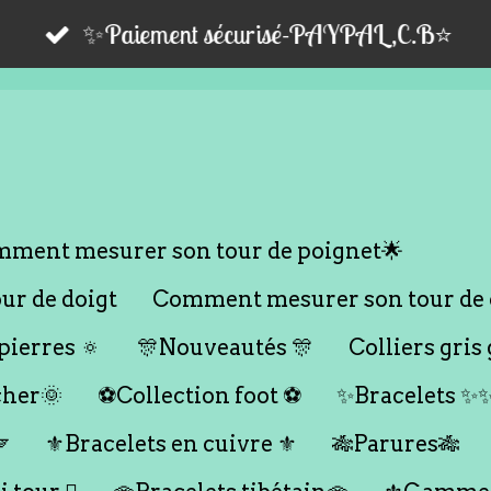
✨Paiement sécurisé-PAYPAL,C.B⭐️
ment mesurer son tour de poignet🌟
r de doigt
Comment mesurer son tour de 
ierres 🔅
🎊Nouveautés 🎊
Colliers gris 
cher🌞
⚽️Collection foot ⚽️
✨Bracelets ✨

⚜️Bracelets en cuivre ⚜️
🎋Parures🎋