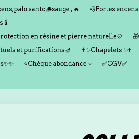
ens,palo santo🪵sauge , 🔥
💨Portes encens
🕯️
otection en résine et pierre naturelle💠

tuels et purifications🪔
✝️✨Chapelets ✨✝️
es✨✨
⭐️Chèque abondance ⭐️
✅CGV✅