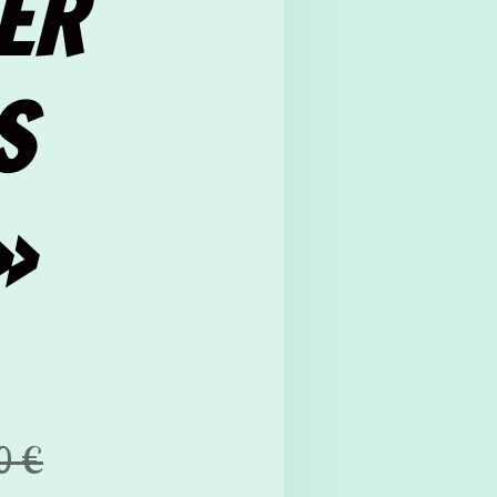
ER
S
»
0 €