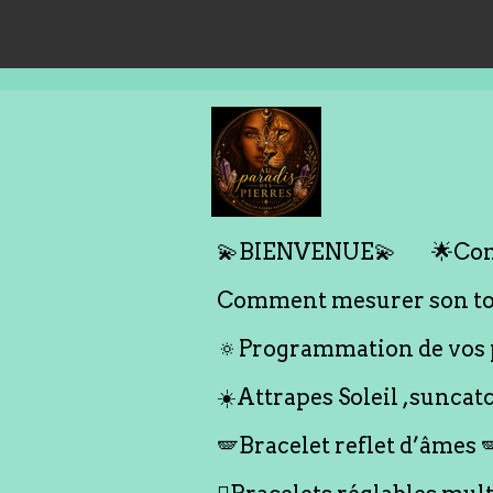
Passer
au
contenu
principal
💫BIENVENUE💫
🌟Com
Comment mesurer son tou
🔅Programmation de vos p
☀️Attrapes Soleil ,suncat
🪽Bracelet reflet d’âmes 