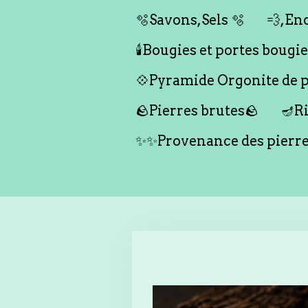
🫧Savons,Sels 🫧
💨,Enc
🕯️Bougies et portes bougies 
💠Pyramide Orgonite de pr
🪨Pierres brutes🪨
🪔Ri
✨✨Provenance des pierr