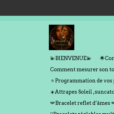
Passer
au
contenu
principal
💫BIENVENUE💫
🌟Com
Comment mesurer son tou
🔅Programmation de vos p
☀️Attrapes Soleil ,suncat
🪽Bracelet reflet d’âmes 