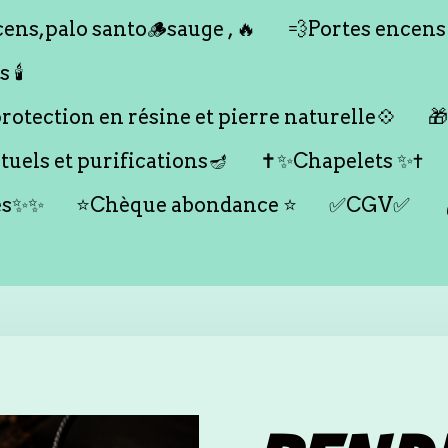
ens,palo santo🪵sauge , 🔥
💨Portes encens
🕯️
otection en résine et pierre naturelle💠

tuels et purifications🪔
✝️✨Chapelets ✨✝️
es✨✨
⭐️Chèque abondance ⭐️
✅CGV✅