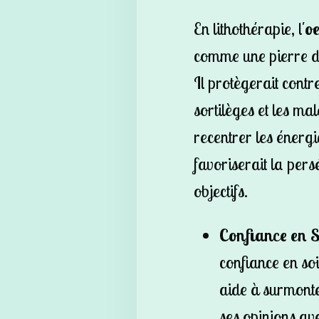
En lithothérapie, l'
oe
comme une pierre de
Il protègerait contr
sortilèges et les mal
recentrer les énergi
favoriserait la pers
objectifs.
Confiance en S
confiance en soi 
aide à surmonter
ses opinions av