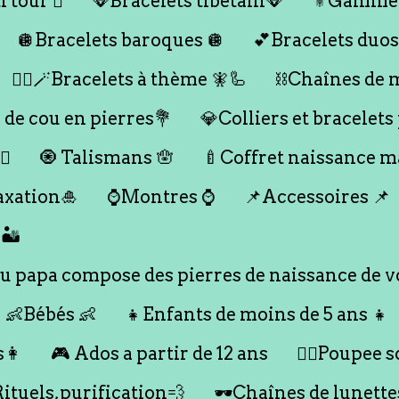
 tour 🪎
🪭Bracelets tibétain🪭
⚜️Gamme
🪩Bracelets baroques 🪩
💕Bracelets duos
🧞‍♂️🪄Bracelets à thème 🧚🦾
⛓️Chaînes de 
 de cou en pierres💐
💎Colliers et bracelets
♀️
🧿 Talismans 🪬
🍼Coffret naissance 
axation🎍
⌚️Montres ⌚️
📌Accessoires 📌
🏜️
 papa compose des pierres de naissance de vo
👶Bébés 👶
👧Enfants de moins de 5 ans 👧
s👩
🎮 Ados a partir de 12 ans
🙇‍♂️Poupee so
Rituels,purification💨
🕶️Chaînes de lunette