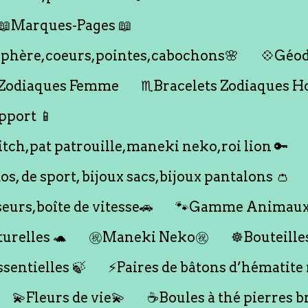
📖Marques-Pages 📖
s,sphère,coeurs,pointes,cabochons🌸
💠Géod
 Zodiaques Femme
♏️Bracelets Zodiaques 
pport 📱
titch,pat patrouille,maneki neko,roi lion 🔑
dos, de sport, bijoux sacs,bijoux pantalons 👛
seurs,boîte de vitesse🚗
🐾Gamme Animaux
urelles 🐢
㊗️Maneki Neko㊗️
☸️Bouteille
ssentielles 🍃
⚡️Paires de bâtons d’hématite
💫Fleurs de vie💫
☕️Boules à thé pierres b