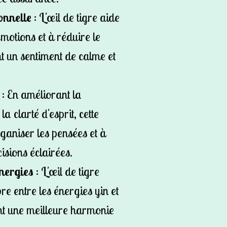
onnelle
: L'œil de tigre aide
 émotions et à réduire le
nt un sentiment de calme et
: En améliorant la
la clarté d'esprit, cette
ganiser les pensées et à
isions éclairées.
Énergies
: L'œil de tigre
bre entre les énergies yin et
nt une meilleure harmonie