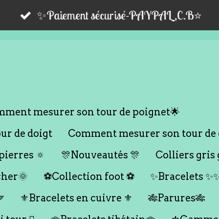
✨Paiement sécurisé-PAYPAL,C.B⭐️
ment mesurer son tour de poignet🌟
r de doigt
Comment mesurer son tour de 
ierres 🔅
🎊Nouveautés 🎊
Colliers gris 
cher🌞
⚽️Collection foot ⚽️
✨Bracelets ✨

⚜️Bracelets en cuivre ⚜️
🎋Parures🎋