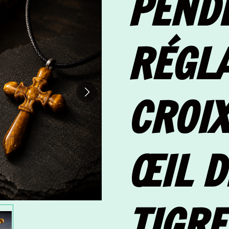
PEND
RÉGL
CROIX
ŒIL D
TIGRE