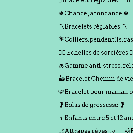
🪎Bracelets réglables multi
🍀Chance ,abondance 🍀
〽️Bracelets réglables 〽️
💐Colliers,pendentifs, ras
🧙‍♀️ Echelles de sorcières 🧙‍
🎍Gamme anti-stress, rel
🏜️Bracelet Chemin de vie
🩷Bracelet pour maman ou
🤰Bolas de grossesse 🤰
👦Enfants entre 5 et 12 an
🌙Attrapes rêves 🌙
💨