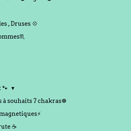
es , Druses 💠
Hommes♏️
 🐾
s à souhaits 7 chakras☸️
 magnetiques⚡️
rute ☕️