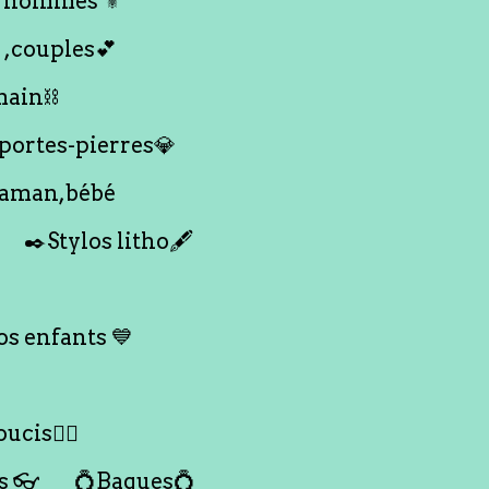
 hommes ⚜️
 ,couples💕
main⛓️
 portes-pierres💎
maman,bébé
✒️Stylos litho🖋️
s enfants 💙
ucis🙇‍♀️
s 👓
💍Bagues💍