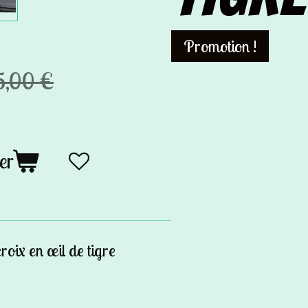
Promotion !
5,00 €
er
roix en œil de tigre