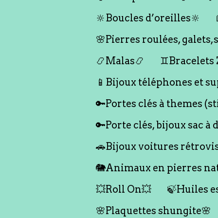
🔆Boucles d’oreilles🔆
🌸Pierres roulées, galet
📿Malas📿
♊️Bracelets
📱Bijoux téléphones et su
🔑Portes clés à themes (s
🔑Porte clés, bijoux sac à 
🚗Bijoux voitures rétrovi
🐘Animaux en pierres nat
💥Roll On💥
🍃Huiles e
🌸Plaquettes shungite🌸