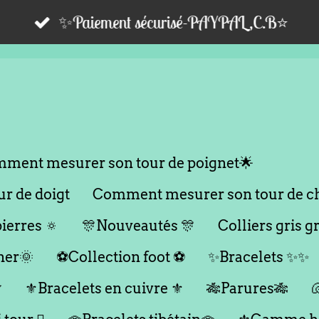
✨Paiement sécurisé-PAYPAL,C.B⭐️
ment mesurer son tour de poignet🌟
r de doigt
Comment mesurer son tour de ch
ierres 🔅
🎊Nouveautés 🎊
Colliers gris gr
her🌞
⚽️Collection foot ⚽️
✨Bracelets ✨✨

⚜️Bracelets en cuivre ⚜️
🎋Parures🎋
