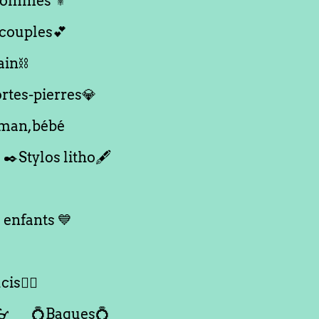
ommes ⚜️
,couples💕
ain⛓️
ortes-pierres💎
aman,bébé
✒️Stylos litho🖋️
 enfants 💙
is🙇‍♀️
👓
💍Bagues💍