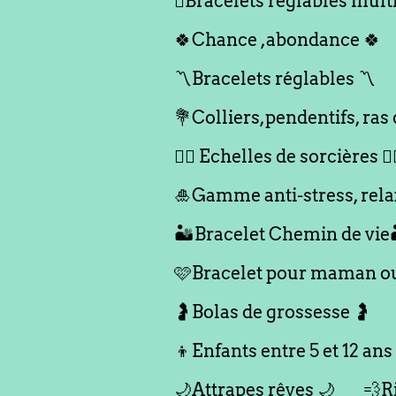
🪎Bracelets réglables multi
🍀Chance ,abondance 🍀
〽️Bracelets réglables 〽️
💐Colliers,pendentifs, ras
🧙‍♀️ Echelles de sorcières 🧙‍
🎍Gamme anti-stress, rela
🏜️Bracelet Chemin de vie
🩷Bracelet pour maman ou 
🤰Bolas de grossesse 🤰
👦Enfants entre 5 et 12 ans
🌙Attrapes rêves 🌙
💨R