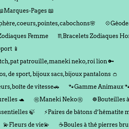
📖Marques-Pages 📖
,sphère,coeurs,pointes,cabochons🌸
💠Géodes
 Zodiaques Femme
♏️Bracelets Zodiaques 
port 📱
itch,pat patrouille,maneki neko,roi lion 🔑
dos, de sport, bijoux sacs,bijoux pantalons 👛
eurs,boîte de vitesse🚗
🐾Gamme Animaux 
relles 🐢
㊗️Maneki Neko㊗️
☸️Bouteilles 
sentielles 🍃
⚡️Paires de bâtons d’hématite 
💫Fleurs de vie💫
☕️Boules à thé pierres bru