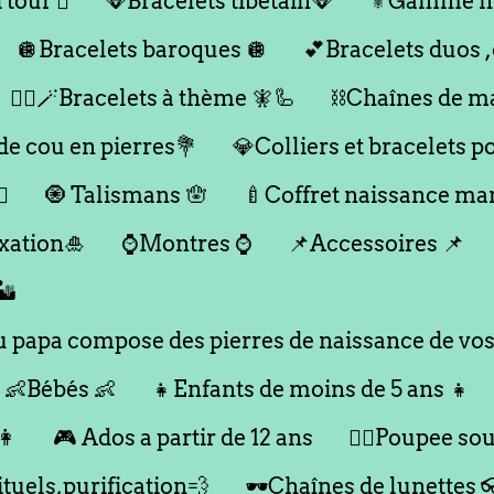
 tour 🪎
🪭Bracelets tibétain🪭
⚜️Gamme h
🪩Bracelets baroques 🪩
💕Bracelets duos 
🧞‍♂️🪄Bracelets à thème 🧚🦾
⛓️Chaînes de m
 de cou en pierres💐
💎Colliers et bracelets p
♀️
🧿 Talismans 🪬
🍼Coffret naissance m
xation🎍
⌚️Montres ⌚️
📌Accessoires 📌
️
papa compose des pierres de naissance de vos
👶Bébés 👶
👧Enfants de moins de 5 ans 👧
👩
🎮 Ados a partir de 12 ans
🙇‍♂️Poupee souc
ituels,purification💨
🕶️Chaînes de lunettes 