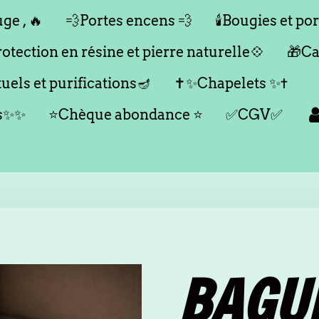
ge , 🔥
💨Portes encens 💨
🕯️Bougies et por
tection en résine et pierre naturelle💠
🎁Ca
tuels et purifications🪔
✝️✨Chapelets ✨✝️
es✨✨
⭐️Chèque abondance ⭐️
✅CGV✅
BAGU