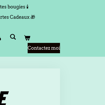
tes bougies 🕯️
rtes Cadeaux 🎁
Contactez moi
E