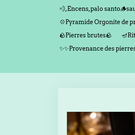
💨,Encens,palo santo🪵sau
💠Pyramide Orgonite de pro
🪨Pierres brutes🪨
🪔Ri
✨✨Provenance des pierr