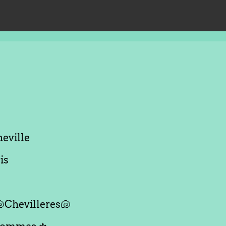
eville
is
Chevilleres🐚