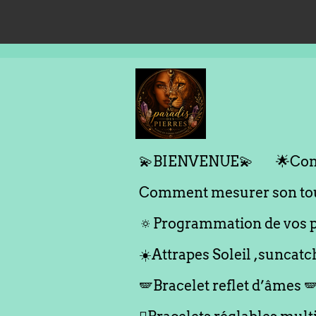
Passer
au
contenu
principal
💫BIENVENUE💫
🌟Com
Comment mesurer son tou
🔅Programmation de vos p
☀️Attrapes Soleil ,suncatc
🪽Bracelet reflet d’âmes 