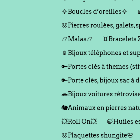
🔆Boucles d’oreilles🔆
🌸Pierres roulées, galets
📿Malas📿
♊️Bracelets
📱Bijoux téléphones et sup
🔑Portes clés à themes (st
🔑Porte clés, bijoux sac à 
🚗Bijoux voitures rétrovis
🐘Animaux en pierres natu
💥Roll On💥
🍃Huiles es
🌸Plaquettes shungite🌸