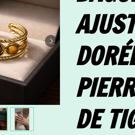
AJUS
DORÉ
PIERR
DE TI