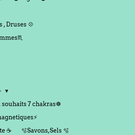
 , Druses 💠
Hommes♏️

à souhaits 7 chakras☸️
magnetiques⚡️
te ☕️
🫧Savons,Sels 🫧