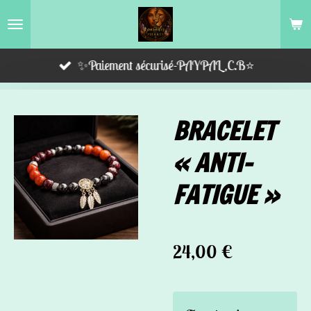
Passer
au
contenu
✨Paiement sécurisé-PAYPAL,C.B⭐️
principal
BRACELET
« ANTI-
FATIGUE »
24,00 €