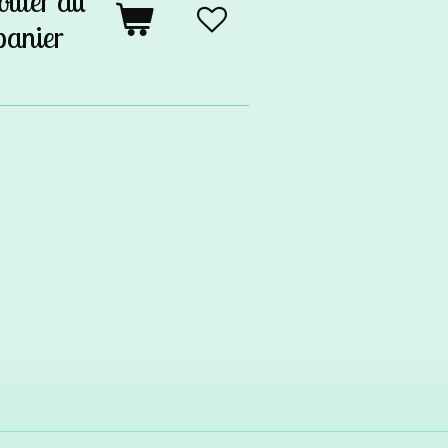
outer au
panier