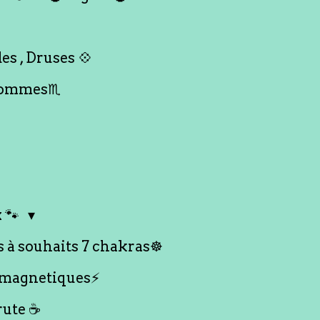
es , Druses 💠
Hommes♏️
 🐾
s à souhaits 7 chakras☸️
 magnetiques⚡️
rute ☕️