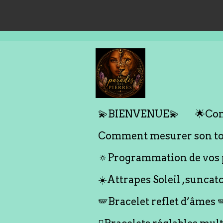
Passer
au
contenu
principal
💫BIENVENUE💫
🌟Com
Comment mesurer son tou
🔅Programmation de vos p
☀️Attrapes Soleil ,suncat
🪽Bracelet reflet d’âmes 