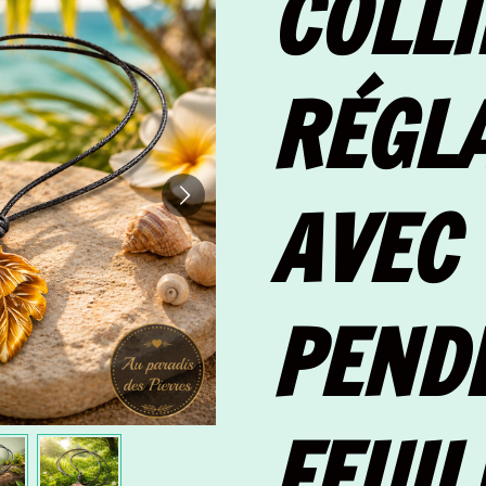
COLLI
RÉGL
AVEC
PEND
FEUIL