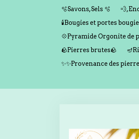
🫧Savons,Sels 🫧
💨,Enc
🕯️Bougies et portes bougies 
💠Pyramide Orgonite de pr
🪨Pierres brutes🪨
🪔Ri
✨✨Provenance des pierr