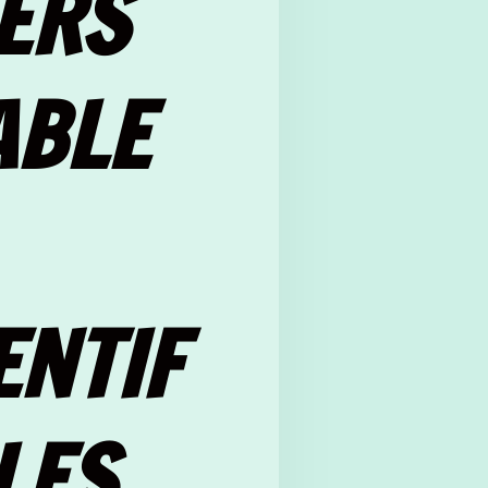
ERS
ABLE
ENTIF
LES