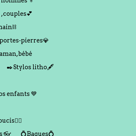
 hommes ⚜️
 ,couples💕
main⛓️
 portes-pierres💎
maman,bébé
✒️Stylos litho🖋️
s enfants 💙
ucis🙇‍♀️
s 👓
💍Bagues💍