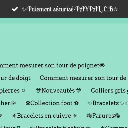
✨Paiement sécurisé-PAYPAL,C.B⭐️
ment mesurer son tour de poignet🌟
r de doigt
Comment mesurer son tour de 
ierres 🔅
🎊Nouveautés 🎊
Colliers gris 
cher🌞
⚽️Collection foot ⚽️
✨Bracelets ✨

⚜️Bracelets en cuivre ⚜️
🎋Parures🎋