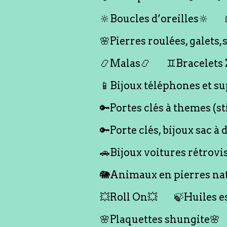
🔆Boucles d’oreilles🔆
🌸Pierres roulées, galet
📿Malas📿
♊️Bracelets
📱Bijoux téléphones et su
🔑Portes clés à themes (s
🔑Porte clés, bijoux sac à 
🚗Bijoux voitures rétrovi
🐘Animaux en pierres nat
💥Roll On💥
🍃Huiles e
🌸Plaquettes shungite🌸