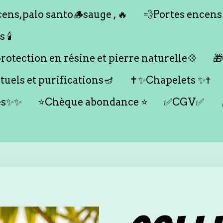
ens,palo santo🪵sauge , 🔥
💨Portes encens
🕯️
otection en résine et pierre naturelle💠

tuels et purifications🪔
✝️✨Chapelets ✨✝️
es✨✨
⭐️Chèque abondance ⭐️
✅CGV✅