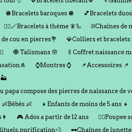
 tour 🪎
🪭Bracelets tibétain🪭
⚜️Gamme
🪩Bracelets baroques 🪩
💕Bracelets duos
🧞‍♂️🪄Bracelets à thème 🧚🦾
⛓️Chaînes de 
 de cou en pierres💐
💎Colliers et bracelets
♀️
🧿 Talismans 🪬
🍼Coffret naissance 
axation🎍
⌚️Montres ⌚️
📌Accessoires 📌
🏜️
 papa compose des pierres de naissance de vo
👶Bébés 👶
👧Enfants de moins de 5 ans 👧
s👩
🎮 Ados a partir de 12 ans
🙇‍♂️Poupee so
Rituels,purification💨
🕶️Chaînes de lunette