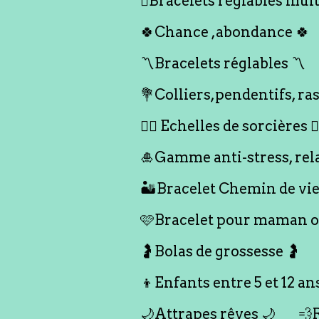
🪎Bracelets réglables multi
🍀Chance ,abondance 🍀
〽️Bracelets réglables 〽️
💐Colliers,pendentifs, ras
🧙‍♀️ Echelles de sorcières 🧙‍
🎍Gamme anti-stress, rel
🏜️Bracelet Chemin de vie
🩷Bracelet pour maman ou
🤰Bolas de grossesse 🤰
👦Enfants entre 5 et 12 an
🌙Attrapes rêves 🌙
💨