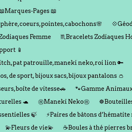
📖Marques-Pages 📖
s,sphère,coeurs,pointes,cabochons🌸
💠Géod
 Zodiaques Femme
♏️Bracelets Zodiaques 
pport 📱
titch,pat patrouille,maneki neko,roi lion 🔑
dos, de sport, bijoux sacs,bijoux pantalons 👛
seurs,boîte de vitesse🚗
🐾Gamme Animaux
urelles 🐢
㊗️Maneki Neko㊗️
☸️Bouteille
ssentielles 🍃
⚡️Paires de bâtons d’hématite
💫Fleurs de vie💫
☕️Boules à thé pierres b