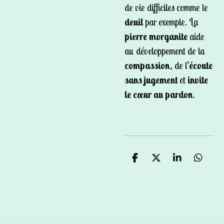
de vie difficiles comme le
deuil
par exemple. La
pierre morganite
aide
au développement de la
compassion
, de l’
écoute
sans jugement
et
invite
le cœur au pardon
.
P
P
P
P
a
a
a
a
r
r
r
r
t
t
t
t
a
a
a
a
g
g
g
g
e
e
e
e