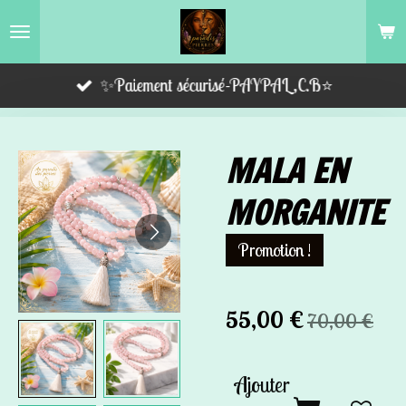
Passer
au
contenu
✨Paiement sécurisé-PAYPAL,C.B⭐️
principal
MALA EN
MORGANITE
Promotion !
55,00 €
70,00 €
Ajouter