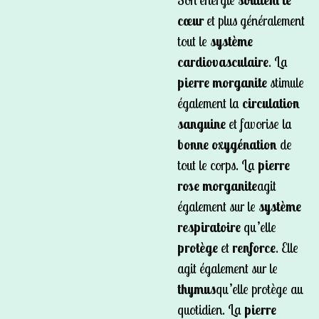
cœur
et plus généralement
tout le
système
cardiovasculaire
. La
pierre morganite
stimule
également la
circulation
sanguine
et favorise la
bonne oxygénation
de
tout le corps. La
pierre
rose morganite
agit
également sur le
système
respiratoire
qu’elle
protège
et
renforce
. Elle
agit également sur le
thymus
qu’elle protège au
quotidien. La
pierre