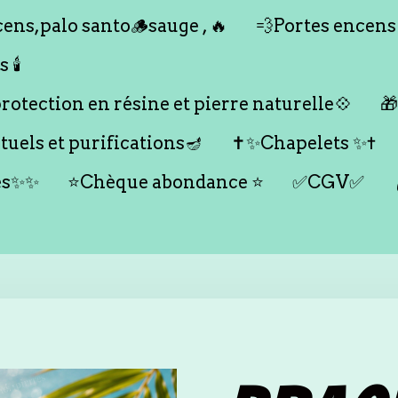
ens,palo santo🪵sauge , 🔥
💨Portes encens
🕯️
otection en résine et pierre naturelle💠

tuels et purifications🪔
✝️✨Chapelets ✨✝️
es✨✨
⭐️Chèque abondance ⭐️
✅CGV✅