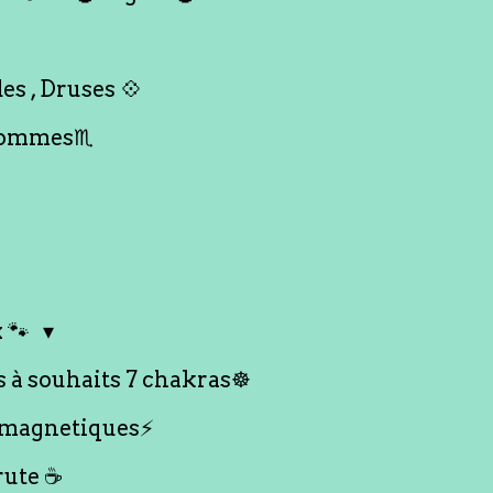
es , Druses 💠
Hommes♏️
 🐾
s à souhaits 7 chakras☸️
 magnetiques⚡️
rute ☕️