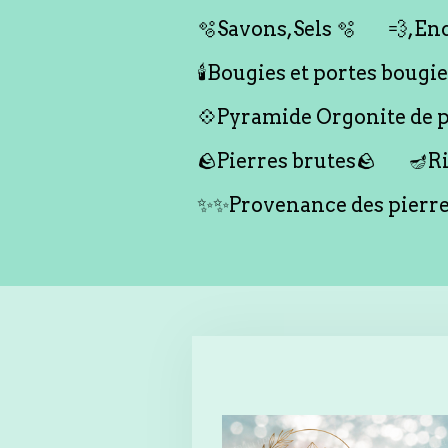
🫧Savons,Sels 🫧
💨,Enc
🕯️Bougies et portes bougies 
💠Pyramide Orgonite de pr
🪨Pierres brutes🪨
🪔Ri
✨✨Provenance des pierr