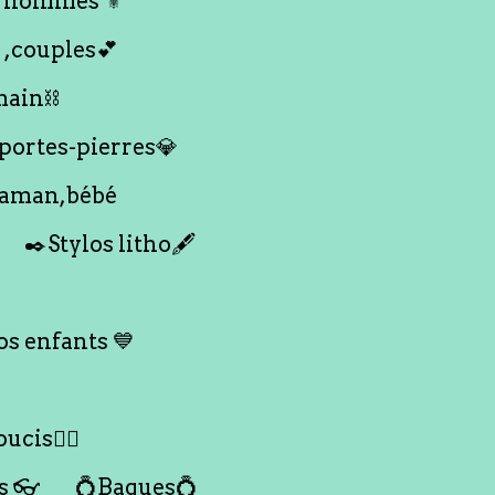
 hommes ⚜️
 ,couples💕
main⛓️
 portes-pierres💎
maman,bébé
✒️Stylos litho🖋️
s enfants 💙
ucis🙇‍♀️
s 👓
💍Bagues💍