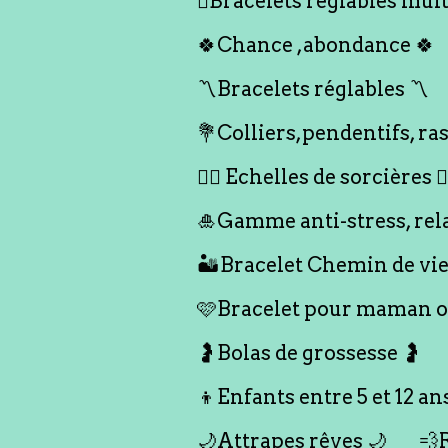
🪎Bracelets réglables multi
🍀Chance ,abondance 🍀
〽️Bracelets réglables 〽️
💐Colliers,pendentifs, ras
🧙‍♀️ Echelles de sorcières 🧙‍
🎍Gamme anti-stress, rel
🏜️Bracelet Chemin de vie
🩷Bracelet pour maman ou
🤰Bolas de grossesse 🤰
👦Enfants entre 5 et 12 an
🌙Attrapes rêves 🌙
💨