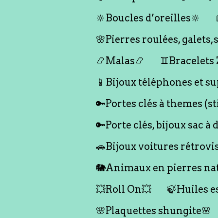
🔆Boucles d’oreilles🔆
🌸Pierres roulées, galet
📿Malas📿
♊️Bracelets
📱Bijoux téléphones et su
🔑Portes clés à themes (s
🔑Porte clés, bijoux sac à 
🚗Bijoux voitures rétrovi
🐘Animaux en pierres nat
💥Roll On💥
🍃Huiles e
🌸Plaquettes shungite🌸