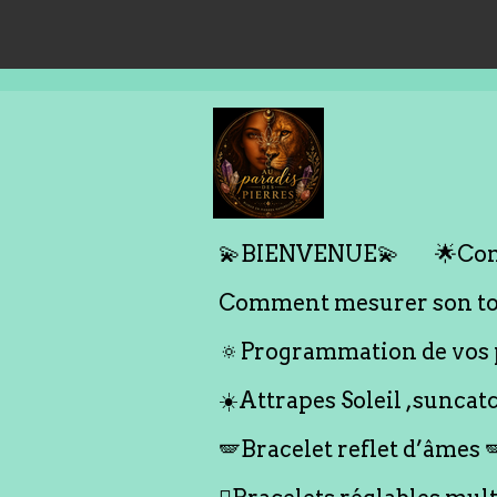
Passer
au
contenu
principal
💫BIENVENUE💫
🌟Com
Comment mesurer son tou
🔅Programmation de vos p
☀️Attrapes Soleil ,suncat
🪽Bracelet reflet d’âmes 