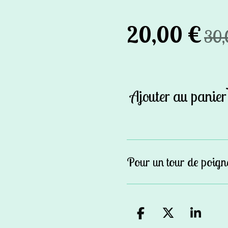
20,00 €
30,
Ajouter au panier
Pour un tour de poign
P
P
P