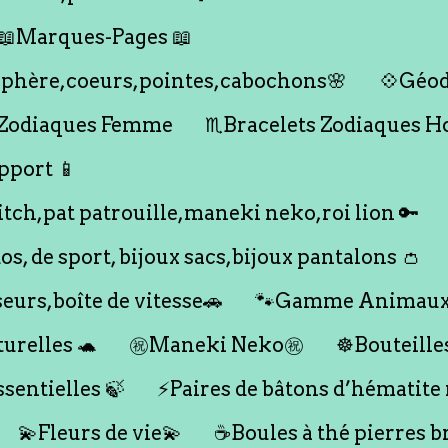
📖Marques-Pages 📖
s,sphère,coeurs,pointes,cabochons🌸
💠Géod
 Zodiaques Femme
♏️Bracelets Zodiaques 
pport 📱
titch,pat patrouille,maneki neko,roi lion 🔑
dos, de sport, bijoux sacs,bijoux pantalons 👛
seurs,boîte de vitesse🚗
🐾Gamme Animaux
urelles 🐢
㊗️Maneki Neko㊗️
☸️Bouteille
ssentielles 🍃
⚡️Paires de bâtons d’hématite
💫Fleurs de vie💫
☕️Boules à thé pierres b