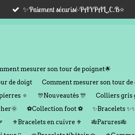
✨Paiement sécurisé-PAYPAL,C.B⭐️
ment mesurer son tour de poignet🌟
r de doigt
Comment mesurer son tour de 
ierres 🔅
🎊Nouveautés 🎊
Colliers gris 
cher🌞
⚽️Collection foot ⚽️
✨Bracelets ✨

⚜️Bracelets en cuivre ⚜️
🎋Parures🎋