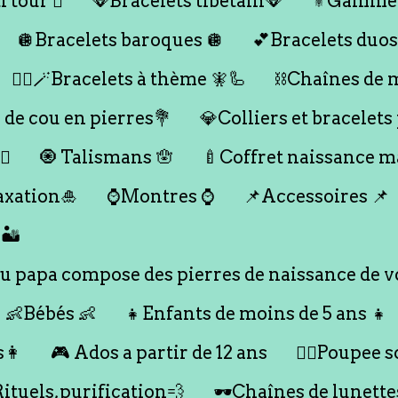
 tour 🪎
🪭Bracelets tibétain🪭
⚜️Gamme
🪩Bracelets baroques 🪩
💕Bracelets duos
🧞‍♂️🪄Bracelets à thème 🧚🦾
⛓️Chaînes de 
 de cou en pierres💐
💎Colliers et bracelets
♀️
🧿 Talismans 🪬
🍼Coffret naissance 
axation🎍
⌚️Montres ⌚️
📌Accessoires 📌
🏜️
 papa compose des pierres de naissance de vo
👶Bébés 👶
👧Enfants de moins de 5 ans 👧
s👩
🎮 Ados a partir de 12 ans
🙇‍♂️Poupee so
Rituels,purification💨
🕶️Chaînes de lunette