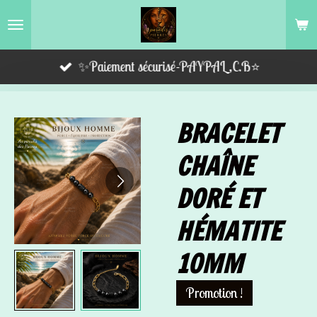
Passer
au
contenu
✨Paiement sécurisé-PAYPAL,C.B⭐️
principal
BRACELET
CHAÎNE
DORÉ ET
HÉMATITE
10MM
Promotion !