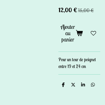
12,00 €
15,00 €
Ajouter
au
panier
Pour un tour de poignet
entre 19 et 24 cm
P
P
P
P
a
a
a
a
r
r
r
r
t
t
t
t
a
a
a
a