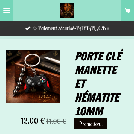
Passer
au
contenu
✨Paiement sécurisé-PAYPAL,C.B⭐️
principal
PORTE CLÉ
MANETTE
ET
HÉMATITE
10MM
12,00 €
14,00 €
Promotion !