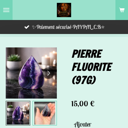
Passer
au
contenu
✨Paiement sécurisé-PAYPAL,C.B⭐️
principal
PIERRE
FLUORITE
(97G)
15,00 €
Ajouter