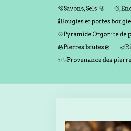
🫧Savons,Sels 🫧
💨,Enc
🕯️Bougies et portes bougies 
💠Pyramide Orgonite de pr
🪨Pierres brutes🪨
🪔Ri
✨✨Provenance des pierr