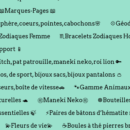
📖Marques-Pages 📖
s,sphère,coeurs,pointes,cabochons🌸
💠Géod
 Zodiaques Femme
♏️Bracelets Zodiaques 
pport 📱
titch,pat patrouille,maneki neko,roi lion 🔑
dos, de sport, bijoux sacs,bijoux pantalons 👛
seurs,boîte de vitesse🚗
🐾Gamme Animaux
urelles 🐢
㊗️Maneki Neko㊗️
☸️Bouteille
ssentielles 🍃
⚡️Paires de bâtons d’hématite
💫Fleurs de vie💫
☕️Boules à thé pierres b