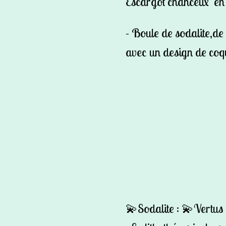
Escargot chanceux
en
- Boule de sodalite,de
avec un design de coqu
💫Sodalite : 💫Vertus