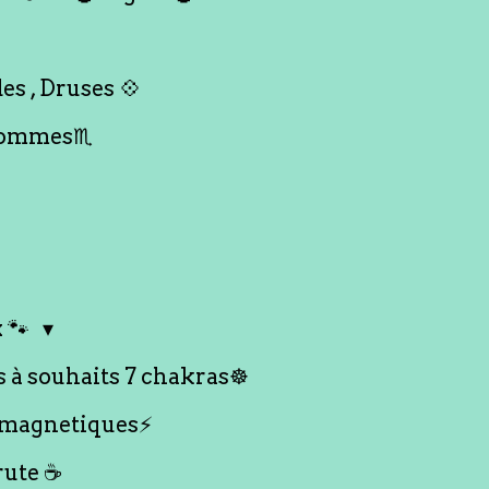
es , Druses 💠
Hommes♏️
 🐾
s à souhaits 7 chakras☸️
 magnetiques⚡️
rute ☕️