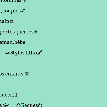
 hommes ⚜️
 ,couples💕
main⛓️
 portes-pierres💎
maman,bébé
✒️Stylos litho🖋️
s enfants 💙
ucis🙇‍♀️
s 👓
💍Bagues💍