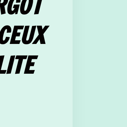
RGOT
CEUX
ITE