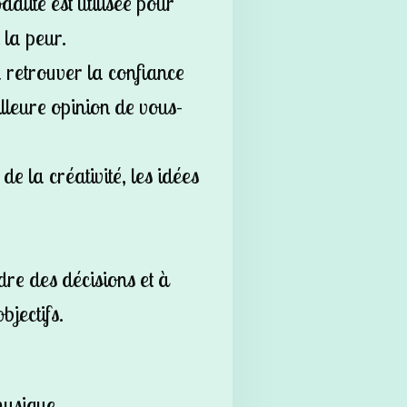
odalite est utilisée pour
 la peur.
u retrouver la confiance
illeure opinion de vous-
de la créativité, les idées
dre des décisions et à
bjectifs.
hysique