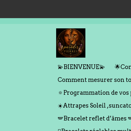
Passer
au
contenu
principal
💫BIENVENUE💫
🌟Com
Comment mesurer son tou
🔅Programmation de vos p
☀️Attrapes Soleil ,suncat
🪽Bracelet reflet d’âmes 