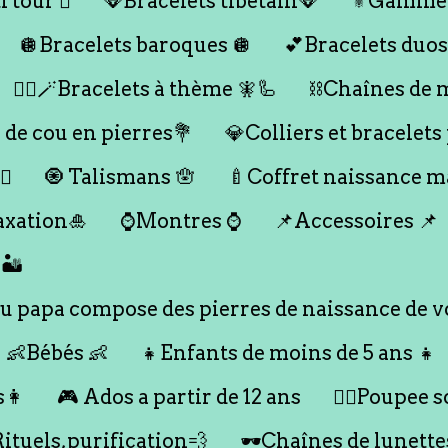
 tour 🪎
🪭Bracelets tibétain🪭
⚜️Gamme
🪩Bracelets baroques 🪩
💕Bracelets duos
🧞‍♂️🪄Bracelets à thème 🧚🦾
⛓️Chaînes de 
 de cou en pierres💐
💎Colliers et bracelets
♀️
🧿 Talismans 🪬
🍼Coffret naissance 
axation🎍
⌚️Montres ⌚️
📌Accessoires 📌
🏜️
 papa compose des pierres de naissance de vo
👶Bébés 👶
👧Enfants de moins de 5 ans 👧
s👩
🎮 Ados a partir de 12 ans
🙇‍♂️Poupee so
Rituels,purification💨
🕶️Chaînes de lunette