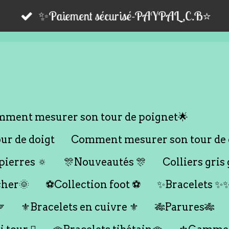
✨Paiement sécurisé-PAYPAL,C.B⭐️
ment mesurer son tour de poignet🌟
r de doigt
Comment mesurer son tour de 
ierres 🔅
🎊Nouveautés 🎊
Colliers gris 
cher🌞
⚽️Collection foot ⚽️
✨Bracelets ✨

⚜️Bracelets en cuivre ⚜️
🎋Parures🎋