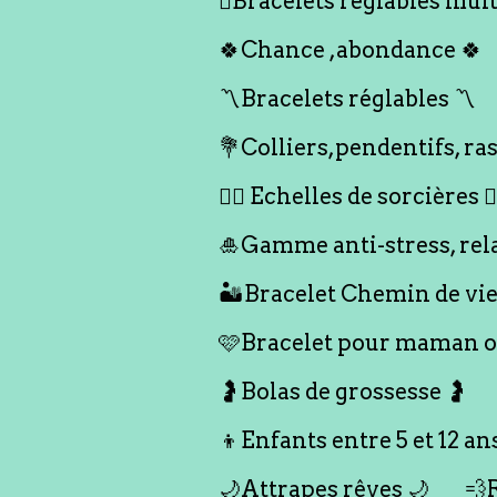
🪎Bracelets réglables multi
🍀Chance ,abondance 🍀
〽️Bracelets réglables 〽️
💐Colliers,pendentifs, ras
🧙‍♀️ Echelles de sorcières 🧙‍
🎍Gamme anti-stress, rel
🏜️Bracelet Chemin de vie
🩷Bracelet pour maman ou
🤰Bolas de grossesse 🤰
👦Enfants entre 5 et 12 an
🌙Attrapes rêves 🌙
💨