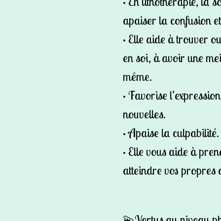
• En lithothérapie, la s
apaiser la confusion et
• Elle aide à trouver o
en soi, à avoir une me
même.
• Favorise l’expression 
nouvelles.
• Apaise la culpabilité.
• Elle vous aide à pren
atteindre vos propres o
💫Vertus au niveau p