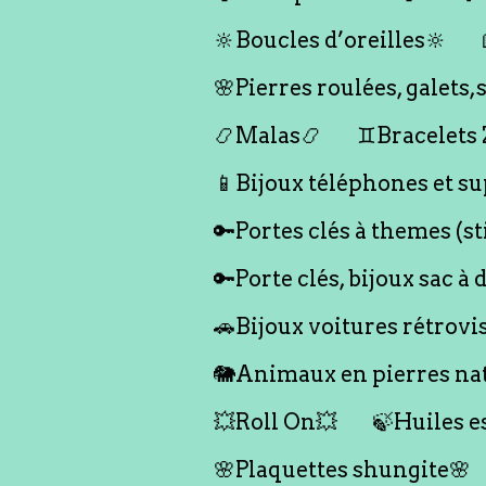
🔆Boucles d’oreilles🔆
🌸Pierres roulées, galet
📿Malas📿
♊️Bracelets
📱Bijoux téléphones et su
🔑Portes clés à themes (s
🔑Porte clés, bijoux sac à 
🚗Bijoux voitures rétrovi
🐘Animaux en pierres nat
💥Roll On💥
🍃Huiles e
🌸Plaquettes shungite🌸