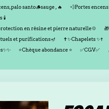
ens,palo santo🪵sauge , 🔥
💨Portes encens
🕯️
otection en résine et pierre naturelle💠

tuels et purifications🪔
✝️✨Chapelets ✨✝️
es✨✨
⭐️Chèque abondance ⭐️
✅CGV✅