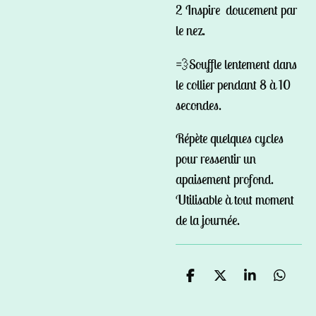
2 Inspire
doucement par
le nez.
💨Souffle lentement dans
le collier pendant 8 à 10
secondes.
Répète quelques cycles
pour ressentir un
apaisement profond.
Utilisable à tout moment
de la
journée.
P
P
P
P
a
a
a
a
r
r
r
r