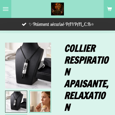
Passer
au
contenu
✨Paiement sécurisé-PAYPAL,C.B⭐️
principal
COLLIER
RESPIRATIO
N
APAISANTE,
RELAXATIO
N