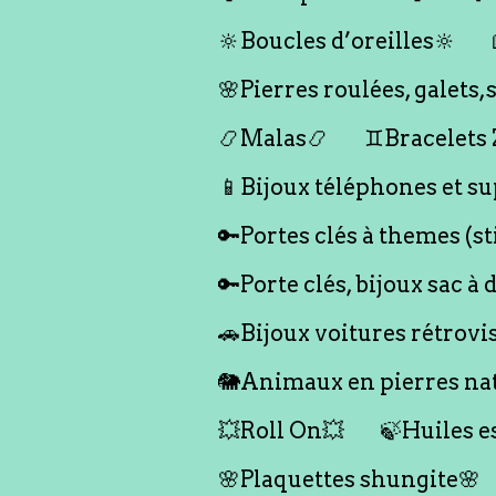
🔆Boucles d’oreilles🔆
🌸Pierres roulées, galet
📿Malas📿
♊️Bracelets
📱Bijoux téléphones et su
🔑Portes clés à themes (s
🔑Porte clés, bijoux sac à 
🚗Bijoux voitures rétrovi
🐘Animaux en pierres nat
💥Roll On💥
🍃Huiles e
🌸Plaquettes shungite🌸