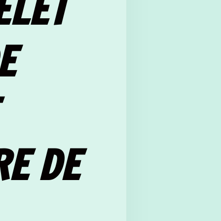
ELET
E
RE DE