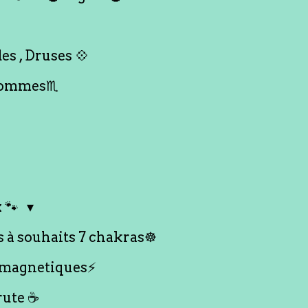
es , Druses 💠
Hommes♏️
 🐾
s à souhaits 7 chakras☸️
 magnetiques⚡️
rute ☕️