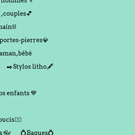
 hommes ⚜️
 ,couples💕
main⛓️
 portes-pierres💎
maman,bébé
✒️Stylos litho🖋️
s enfants 💙
ucis🙇‍♀️
s 👓
💍Bagues💍