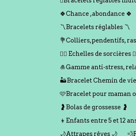
🪎Bracelets réglables multi
🍀Chance ,abondance 🍀
〽️Bracelets réglables 〽️
💐Colliers,pendentifs, ras
🧙‍♀️ Echelles de sorcières 🧙‍
🎍Gamme anti-stress, rel
🏜️Bracelet Chemin de vie
🩷Bracelet pour maman ou
🤰Bolas de grossesse 🤰
👦Enfants entre 5 et 12 an
🌙Attrapes rêves 🌙
💨