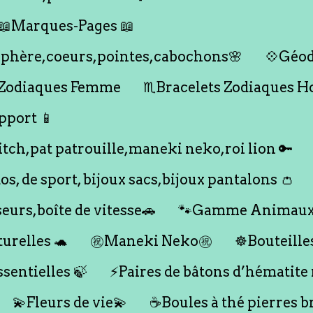
📖Marques-Pages 📖
s,sphère,coeurs,pointes,cabochons🌸
💠Géod
 Zodiaques Femme
♏️Bracelets Zodiaques 
pport 📱
titch,pat patrouille,maneki neko,roi lion 🔑
dos, de sport, bijoux sacs,bijoux pantalons 👛
seurs,boîte de vitesse🚗
🐾Gamme Animaux
urelles 🐢
㊗️Maneki Neko㊗️
☸️Bouteille
ssentielles 🍃
⚡️Paires de bâtons d’hématite
💫Fleurs de vie💫
☕️Boules à thé pierres b