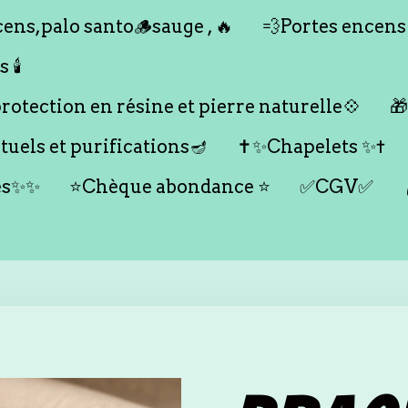
ens,palo santo🪵sauge , 🔥
💨Portes encens
🕯️
otection en résine et pierre naturelle💠

tuels et purifications🪔
✝️✨Chapelets ✨✝️
es✨✨
⭐️Chèque abondance ⭐️
✅CGV✅