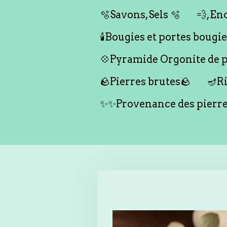
🫧Savons,Sels 🫧
💨,Enc
🕯️Bougies et portes bougies 
💠Pyramide Orgonite de pr
🪨Pierres brutes🪨
🪔Ri
✨✨Provenance des pierr