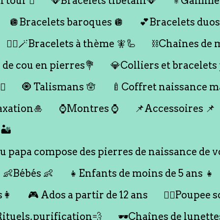
 tour 🪎
🪭Bracelets tibétain🪭
⚜️Gamme
🪩Bracelets baroques 🪩
💕Bracelets duos
🧞‍♂️🪄Bracelets à thème 🧚🦾
⛓️Chaînes de 
 de cou en pierres💐
💎Colliers et bracelets
♀️
🧿 Talismans 🪬
🍼Coffret naissance 
axation🎍
⌚️Montres ⌚️
📌Accessoires 📌
🏜️
 papa compose des pierres de naissance de vo
👶Bébés 👶
👧Enfants de moins de 5 ans 👧
s👩
🎮 Ados a partir de 12 ans
🙇‍♂️Poupee so
Rituels,purification💨
🕶️Chaînes de lunette