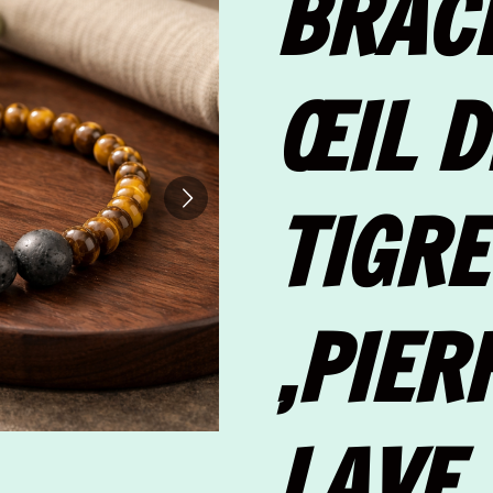
BRAC
ŒIL D
TIGRE
,PIER
LAVE