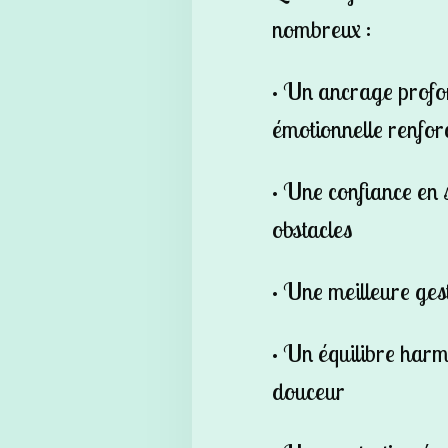
nombreux :
•
Un ancrage profond
émotionnelle renfor
•
Une confiance en s
obstacles
•
Une meilleure gesti
•
Un équilibre harmo
douceur