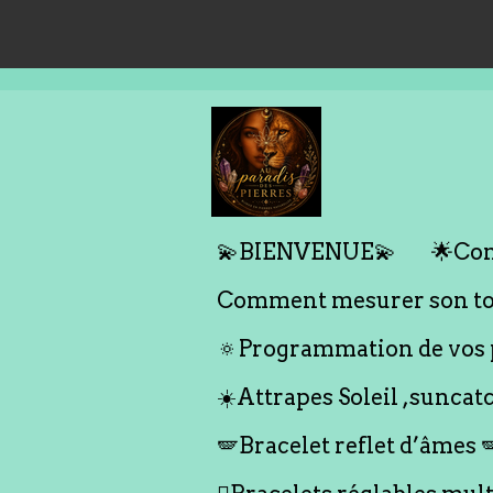
Passer
au
contenu
principal
💫BIENVENUE💫
🌟Com
Comment mesurer son tou
🔅Programmation de vos p
☀️Attrapes Soleil ,suncat
🪽Bracelet reflet d’âmes 