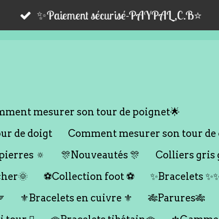
✨Paiement sécurisé-PAYPAL,C.B⭐️
ment mesurer son tour de poignet🌟
r de doigt
Comment mesurer son tour de 
ierres 🔅
🎊Nouveautés 🎊
Colliers gris 
cher🌞
⚽️Collection foot ⚽️
✨Bracelets ✨

⚜️Bracelets en cuivre ⚜️
🎋Parures🎋