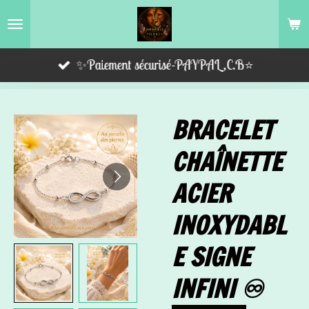
Passer
au
contenu
✨Paiement sécurisé-PAYPAL,C.B⭐️
principal
BRACELET
CHAÎNETTE
ACIER
INOXYDABL
E SIGNE
INFINI ♾️