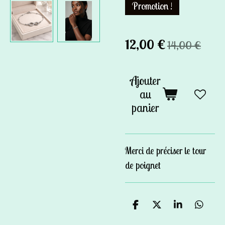
Promotion !
12,00 €
14,00 €
Ajouter
au
panier
Merci de préciser le tour
de poignet
P
P
P
P
a
a
a
a