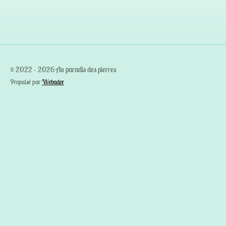
e
e
e
e
r
r
r
r
© 2022 - 2026 Au paradis des pierres
Propulsé par
Webador