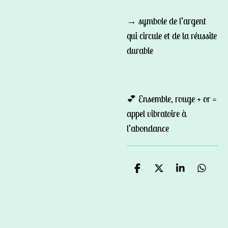
→ symbole de l’argent
qui circule et de la réussite
durable
💕 Ensemble, rouge + or =
appel vibratoire à
l’abondance
P
P
P
P
a
a
a
a
r
r
r
r
t
t
t
t
a
a
a
a
g
g
g
g