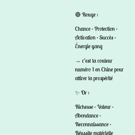
🔴 Rouge :
Chance • Protection •
Activation • Succès •
Énergie yang
→ c’est la couleur
numéro 1 en Chine pour
attirer la prospérité
✨ Or :
Richesse • Valeur •
Abondance •
Reconnaissance •
Réussite matérielle