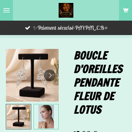
Passer
au
contenu
✨Paiement sécurisé-PAYPAL,C.B⭐️
principal
BOUCLE
D’OREILLES
PENDANTE
FLEUR DE
LOTUS