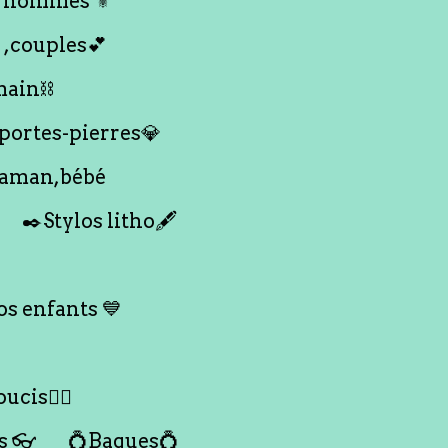
 hommes ⚜️
 ,couples💕
main⛓️
 portes-pierres💎
maman,bébé
✒️Stylos litho🖋️
s enfants 💙
ucis🙇‍♀️
s 👓
💍Bagues💍