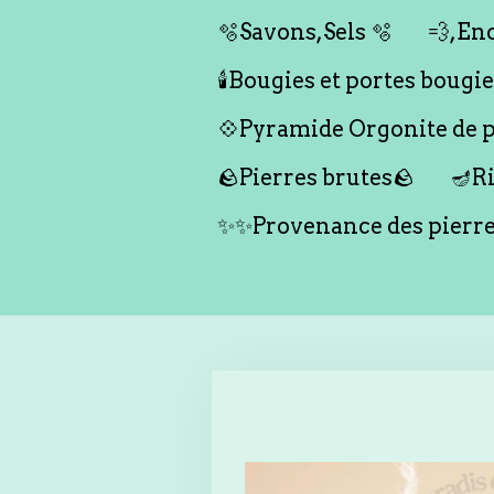
🫧Savons,Sels 🫧
💨,Enc
🕯️Bougies et portes bougies 
💠Pyramide Orgonite de pr
🪨Pierres brutes🪨
🪔Ri
✨✨Provenance des pierr