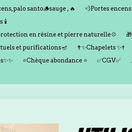
ens,palo santo🪵sauge , 🔥
💨Portes encens
🕯️
otection en résine et pierre naturelle💠

tuels et purifications🪔
✝️✨Chapelets ✨✝️
es✨✨
⭐️Chèque abondance ⭐️
✅CGV✅