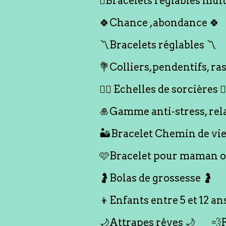
🪎Bracelets réglables multi
🍀Chance ,abondance 🍀
〽️Bracelets réglables 〽️
💐Colliers,pendentifs, ras
🧙‍♀️ Echelles de sorcières 🧙‍
🎍Gamme anti-stress, rel
🏜️Bracelet Chemin de vie
🩷Bracelet pour maman ou
🤰Bolas de grossesse 🤰
👦Enfants entre 5 et 12 an
🌙Attrapes rêves 🌙
💨