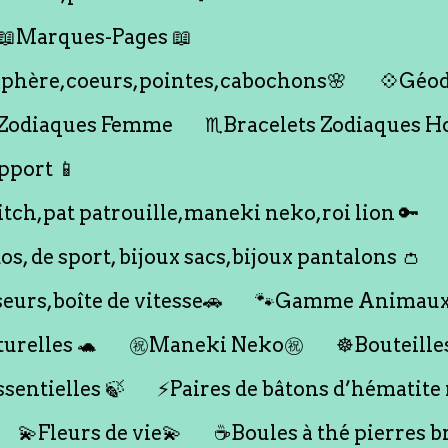
📖Marques-Pages 📖
s,sphère,coeurs,pointes,cabochons🌸
💠Géod
 Zodiaques Femme
♏️Bracelets Zodiaques 
pport 📱
titch,pat patrouille,maneki neko,roi lion 🔑
dos, de sport, bijoux sacs,bijoux pantalons 👛
seurs,boîte de vitesse🚗
🐾Gamme Animaux
urelles 🐢
㊗️Maneki Neko㊗️
☸️Bouteille
ssentielles 🍃
⚡️Paires de bâtons d’hématite
💫Fleurs de vie💫
☕️Boules à thé pierres b