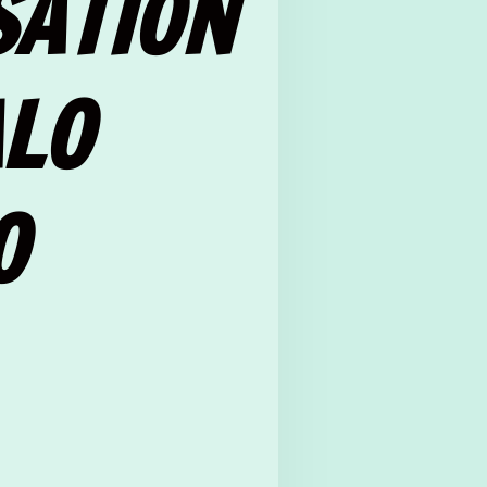
SATION
ALO
O