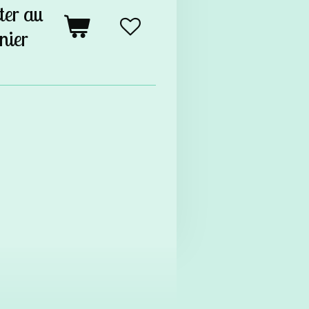
ter au
nier