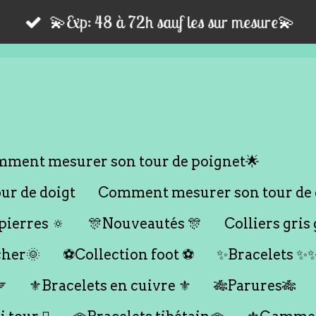
💫Exp: 48 à 72h sauf les sur mesure💫
ment mesurer son tour de poignet🌟
r de doigt
Comment mesurer son tour de 
ierres 🔅
🎊Nouveautés 🎊
Colliers gris 
cher🌞
⚽️Collection foot ⚽️
✨Bracelets ✨

⚜️Bracelets en cuivre ⚜️
🎋Parures🎋