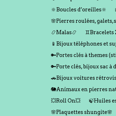
🔆Boucles d’oreilles🔆
🌸Pierres roulées, galet
📿Malas📿
♊️Bracelets
📱Bijoux téléphones et su
🔑Portes clés à themes (s
🔑Porte clés, bijoux sac à 
🚗Bijoux voitures rétrovi
🐘Animaux en pierres nat
💥Roll On💥
🍃Huiles e
🌸Plaquettes shungite🌸