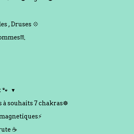
es , Druses 💠
Hommes♏️
 🐾
s à souhaits 7 chakras☸️
 magnetiques⚡️
rute ☕️