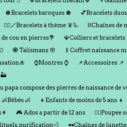
 tour 🪎
🪭Bracelets tibétain🪭
⚜️Gamme
🪩Bracelets baroques 🪩
💕Bracelets duos
🧞‍♂️🪄Bracelets à thème 🧚🦾
⛓️Chaînes de 
 de cou en pierres💐
💎Colliers et bracelets
♀️
🧿 Talismans 🪬
🍼Coffret naissance 
axation🎍
⌚️Montres ⌚️
📌Accessoires 📌
🏜️
 papa compose des pierres de naissance de vo
👶Bébés 👶
👧Enfants de moins de 5 ans 👧
s👩
🎮 Ados a partir de 12 ans
🙇‍♂️Poupee so
Rituels,purification💨
🕶️Chaînes de lunette