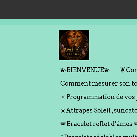
Passer
au
contenu
principal
💫BIENVENUE💫
🌟Com
Comment mesurer son tou
🔅Programmation de vos p
☀️Attrapes Soleil ,suncat
🪽Bracelet reflet d’âmes 