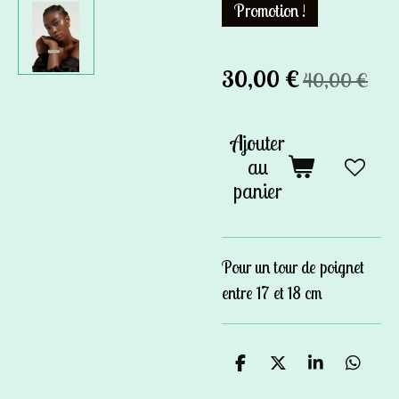
Promotion !
30,00 €
40,00 €
Ajouter
au
panier
Pour un tour de poignet
entre 17 et 18 cm
P
P
P
P
a
a
a
a