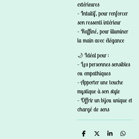
extérieures
– Intuitif, pour renforcer
son ressenti intérieur
– Raffiné, pour illuminer
la main avec élégance
🌙 Idéal pour :
– Les personnes sensibles
ou empathiques
– Apporter une touche
mystique à son style
– Offrir un bijou unique et
chargé de sens
P
P
P
P