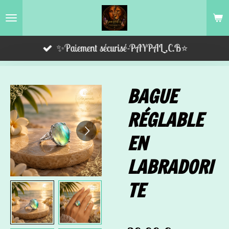
Passer
au
contenu
✨Paiement sécurisé-PAYPAL,C.B⭐️
principal
BAGUE
RÉGLABLE
EN
LABRADORI
TE