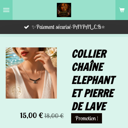
Passer
au
contenu
✨Paiement sécurisé-PAYPAL,C.B⭐️
principal
COLLIER
CHAÎNE
ELEPHANT
ET PIERRE
DE LAVE
15,00 €
18,00 €
Promotion !