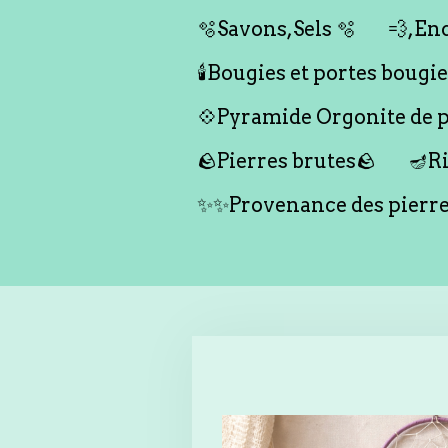
🫧Savons,Sels 🫧
💨,Enc
🕯️Bougies et portes bougies 
💠Pyramide Orgonite de pr
🪨Pierres brutes🪨
🪔Ri
✨✨Provenance des pierr