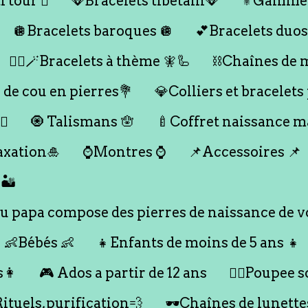
 tour 🪎
🪭Bracelets tibétain🪭
⚜️Gamme
🪩Bracelets baroques 🪩
💕Bracelets duos
🧞‍♂️🪄Bracelets à thème 🧚🦾
⛓️Chaînes de 
 de cou en pierres💐
💎Colliers et bracelets
♀️
🧿 Talismans 🪬
🍼Coffret naissance 
axation🎍
⌚️Montres ⌚️
📌Accessoires 📌
🏜️
 papa compose des pierres de naissance de vo
👶Bébés 👶
👧Enfants de moins de 5 ans 👧
s👩
🎮 Ados a partir de 12 ans
🙇‍♂️Poupee so
Rituels,purification💨
🕶️Chaînes de lunette