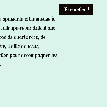
Promotion !
 apaisante et lumineuse à
et attrape-rêves délicat aux
osé de quartz rose, de
te, il allie douceur,
tection pour accompagner tes
.
: