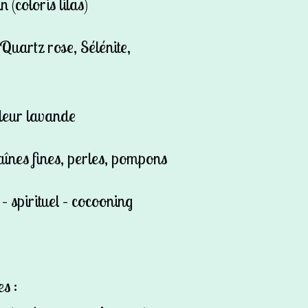
 (coloris lilas)
 Quartz rose, Sélénite,
leur lavande
haînes fines, perles, pompons
– spirituel – cocooning
s :