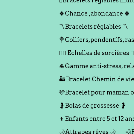
🪎Bracelets réglables multi
🍀Chance ,abondance 🍀
〽️Bracelets réglables 〽️
💐Colliers,pendentifs, ras
🧙‍♀️ Echelles de sorcières 🧙‍
🎍Gamme anti-stress, rel
🏜️Bracelet Chemin de vie
🩷Bracelet pour maman ou
🤰Bolas de grossesse 🤰
👦Enfants entre 5 et 12 an
🌙Attrapes rêves 🌙
💨