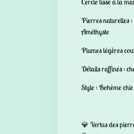
Cercle tissé à la main
Pierres naturelles :
Améthyste
Plumes légères cou
Détails raffinés : c
Style : Bohème chic 
💎
Vertus des pierre