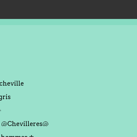
cheville
gris
✨
🐚Chevilleres🐚