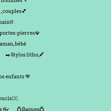
 hommes ⚜️
 ,couples💕
main⛓️
 portes-pierres💎
maman,bébé
✒️Stylos litho🖋️
s enfants 💙
ucis🙇‍♀️
s 👓
💍Bagues💍