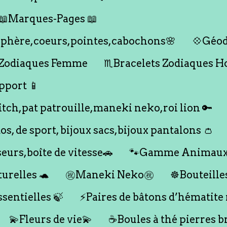
📖Marques-Pages 📖
s,sphère,coeurs,pointes,cabochons🌸
💠Géod
 Zodiaques Femme
♏️Bracelets Zodiaques 
pport 📱
titch,pat patrouille,maneki neko,roi lion 🔑
dos, de sport, bijoux sacs,bijoux pantalons 👛
seurs,boîte de vitesse🚗
🐾Gamme Animaux
urelles 🐢
㊗️Maneki Neko㊗️
☸️Bouteille
ssentielles 🍃
⚡️Paires de bâtons d’hématite
💫Fleurs de vie💫
☕️Boules à thé pierres b