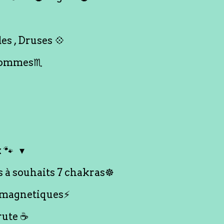
es , Druses 💠
Hommes♏️
 🐾
s à souhaits 7 chakras☸️
 magnetiques⚡️
rute ☕️