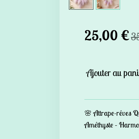
25,00 €
3
Ajouter au pani
🌸
Attrape-rêves Q
Améthyste – Harmo