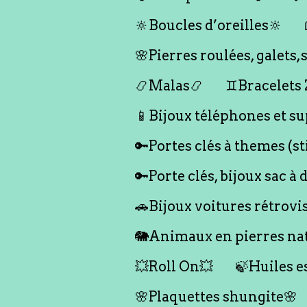
🔆Boucles d’oreilles🔆
🌸Pierres roulées, galet
📿Malas📿
♊️Bracelets
📱Bijoux téléphones et su
🔑Portes clés à themes (s
🔑Porte clés, bijoux sac à 
🚗Bijoux voitures rétrovi
🐘Animaux en pierres nat
💥Roll On💥
🍃Huiles e
🌸Plaquettes shungite🌸