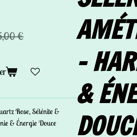
AMÉT
5,00 €
– HA
er
& ÉNE
uartz Rose, Sélénite &
DOUC
nie & Énergie Douce