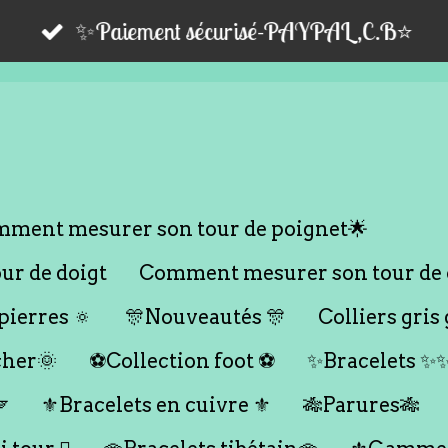
✨Paiement sécurisé-PAYPAL,C.B⭐️
ment mesurer son tour de poignet🌟
r de doigt
Comment mesurer son tour de 
ierres 🔅
🎊Nouveautés 🎊
Colliers gris 
cher🌞
⚽️Collection foot ⚽️
✨Bracelets ✨

⚜️Bracelets en cuivre ⚜️
🎋Parures🎋