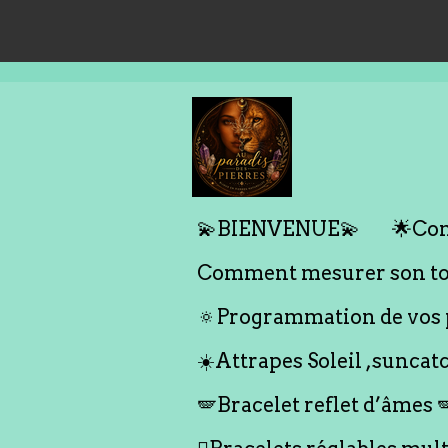
Passer
au
contenu
principal
💫BIENVENUE💫
🌟Com
Comment mesurer son tou
🔅Programmation de vos p
☀️Attrapes Soleil ,suncat
🪽Bracelet reflet d’âmes 