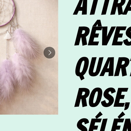
ATTR
RÊVE
QUAR
ROSE,
SÉLÉN