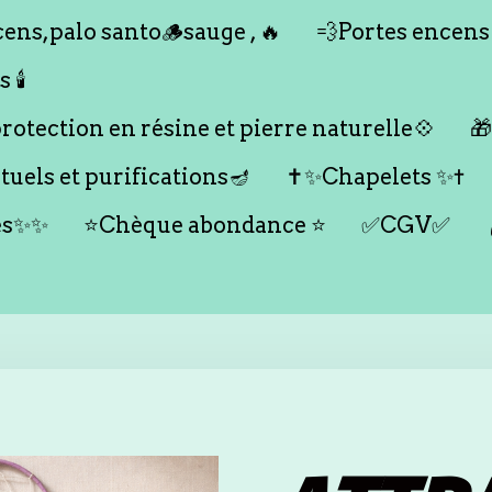
ens,palo santo🪵sauge , 🔥
💨Portes encens
🕯️
otection en résine et pierre naturelle💠

tuels et purifications🪔
✝️✨Chapelets ✨✝️
es✨✨
⭐️Chèque abondance ⭐️
✅CGV✅