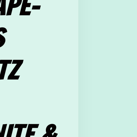
APE-
S
TZ
ITE &