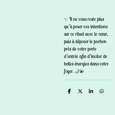
✨ Il ne vous reste plus
qu’à poser vos intentions
sur ce rituel avec le cœur,
puis à déposer le pochon
près de votre porte
d’entrée afin d’inviter de
belles énergies dans votre
foyer. 🌙💫
P
P
P
P
a
a
a
a
r
r
r
r
t
t
t
t
a
a
a
a