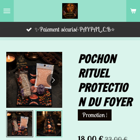
Passer
au
contenu
✨Paiement sécurisé-PAYPAL,C.B⭐️
principal
POCHON
RITUEL
PROTECTIO
N DU FOYER
Promotion !
18,00 €
22,00 €