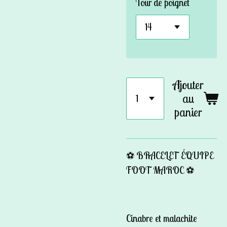
Tour de poignet
Ajouter
au
panier
⚽️ BRACELET ÉQUIPE
FOOT MAROC ⚽️
Cinabre et malachite