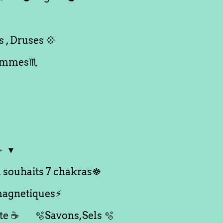
 , Druses 💠
Hommes♏️

à souhaits 7 chakras☸️
magnetiques⚡️
te ☕️
🫧Savons,Sels 🫧