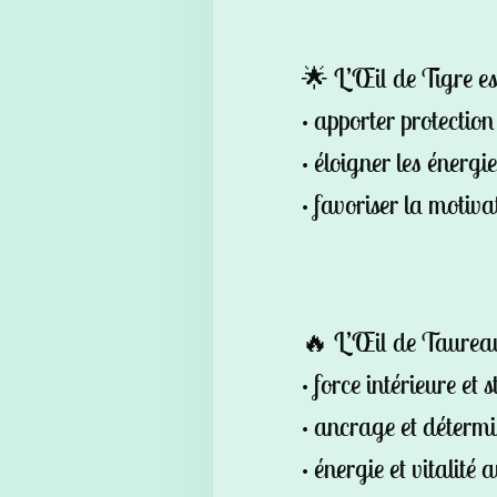
🌟 L’Œil de Tigre es
• apporter protection
• éloigner les énergi
• favoriser la motiva
🔥 L’Œil de Taureau
• force intérieure et s
• ancrage et déterm
• énergie et vitalité 