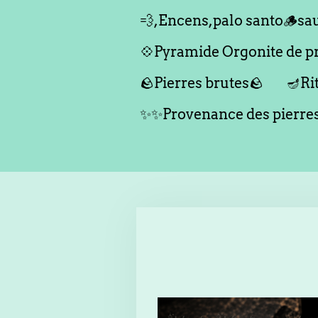
💨,Encens,palo santo🪵sau
💠Pyramide Orgonite de pro
🪨Pierres brutes🪨
🪔Ri
✨✨Provenance des pierr