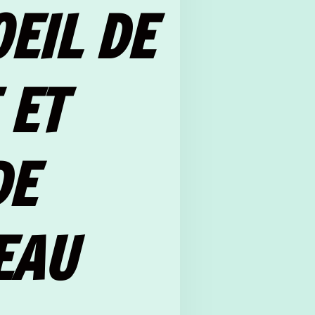
EIL DE
 ET
DE
EAU