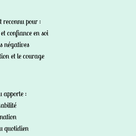
t reconnu pour :
 et confiance en soi
es négatives
tion et le courage
 apporte :
tabilité
ination
au quotidien