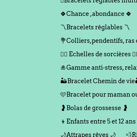
🪎Bracelets réglables multi
🍀Chance ,abondance 🍀
〽️Bracelets réglables 〽️
💐Colliers,pendentifs, ras
🧙‍♀️ Echelles de sorcières 🧙‍
🎍Gamme anti-stress, rela
🏜️Bracelet Chemin de vie
🩷Bracelet pour maman ou 
🤰Bolas de grossesse 🤰
👦Enfants entre 5 et 12 ans
🌙Attrapes rêves 🌙
💨R