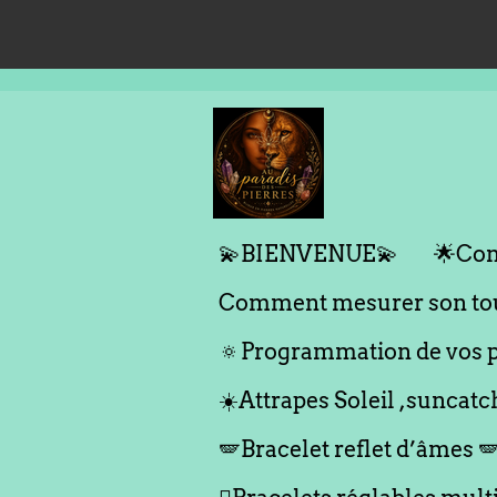
Passer
au
contenu
principal
💫BIENVENUE💫
🌟Com
Comment mesurer son tou
🔅Programmation de vos p
☀️Attrapes Soleil ,suncatc
🪽Bracelet reflet d’âmes 