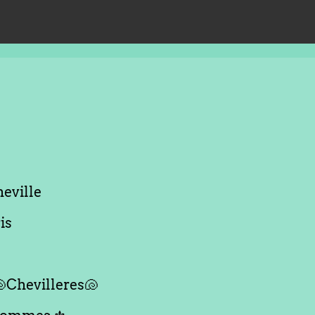
eville
is
Chevilleres🐚