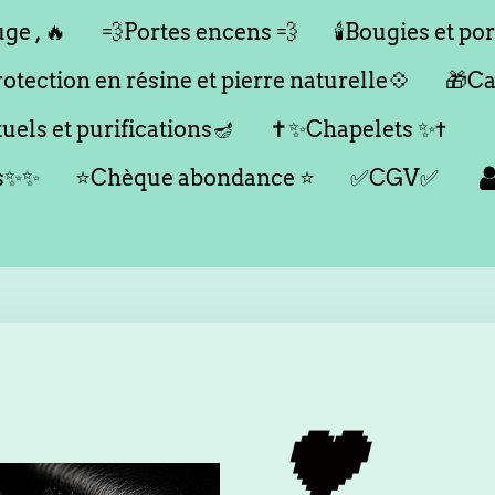
ge , 🔥
💨Portes encens 💨
🕯️Bougies et por
tection en résine et pierre naturelle💠
🎁Ca
tuels et purifications🪔
✝️✨Chapelets ✨✝️
es✨✨
⭐️Chèque abondance ⭐️
✅CGV✅
🖤