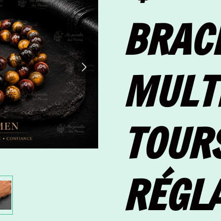
BRAC
MULT
TOUR
RÉGL