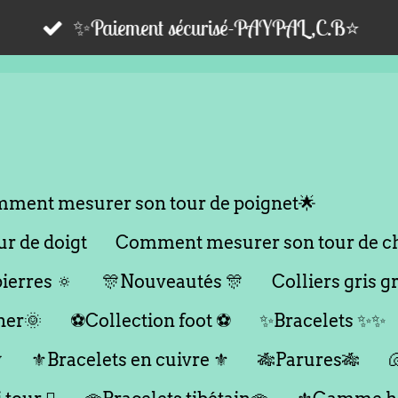
✨Paiement sécurisé-PAYPAL,C.B⭐️
ment mesurer son tour de poignet🌟
r de doigt
Comment mesurer son tour de ch
ierres 🔅
🎊Nouveautés 🎊
Colliers gris gr
her🌞
⚽️Collection foot ⚽️
✨Bracelets ✨✨

⚜️Bracelets en cuivre ⚜️
🎋Parures🎋
