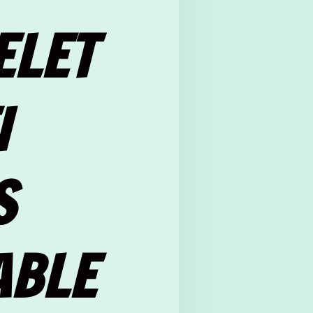
ELET
I
S
ABLE