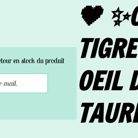
🖤 ✨O
TIGRE
etour en stock du produit
OEIL 
TAUR