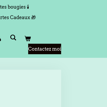
tes bougies 🕯️
rtes Cadeaux 🎁
Contactez moi