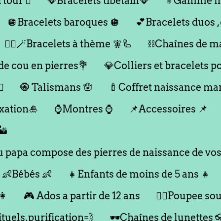
 tour 🪎
🪭Bracelets tibétain🪭
⚜️Gamme h
🪩Bracelets baroques 🪩
💕Bracelets duos 
🧞‍♂️🪄Bracelets à thème 🧚🦾
⛓️Chaînes de m
 de cou en pierres💐
💎Colliers et bracelets p
♀️
🧿 Talismans 🪬
🍼Coffret naissance m
xation🎍
⌚️Montres ⌚️
📌Accessoires 📌
️
papa compose des pierres de naissance de vos
👶Bébés 👶
👧Enfants de moins de 5 ans 👧
👩
🎮 Ados a partir de 12 ans
🙇‍♂️Poupee souc
ituels,purification💨
🕶️Chaînes de lunettes 