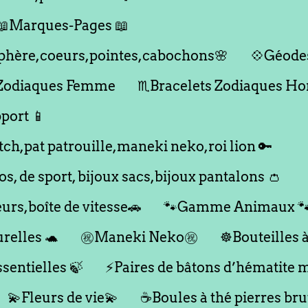
📖Marques-Pages 📖
,sphère,coeurs,pointes,cabochons🌸
💠Géodes
 Zodiaques Femme
♏️Bracelets Zodiaques 
port 📱
itch,pat patrouille,maneki neko,roi lion 🔑
dos, de sport, bijoux sacs,bijoux pantalons 👛
eurs,boîte de vitesse🚗
🐾Gamme Animaux 
relles 🐢
㊗️Maneki Neko㊗️
☸️Bouteilles 
sentielles 🍃
⚡️Paires de bâtons d’hématite 
💫Fleurs de vie💫
☕️Boules à thé pierres bru