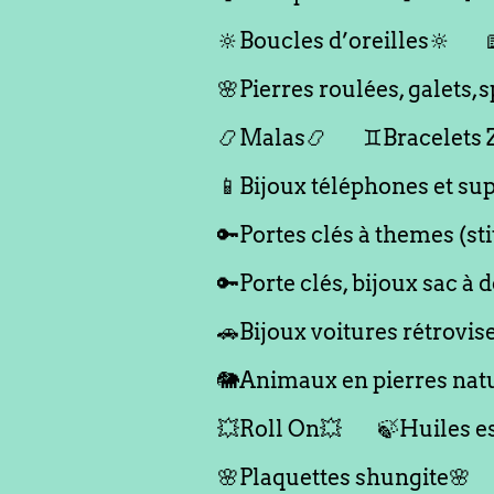
🔆Boucles d’oreilles🔆
🌸Pierres roulées, galets
📿Malas📿
♊️Bracelets
📱Bijoux téléphones et sup
🔑Portes clés à themes (st
🔑Porte clés, bijoux sac à 
🚗Bijoux voitures rétrovis
🐘Animaux en pierres natu
💥Roll On💥
🍃Huiles es
🌸Plaquettes shungite🌸