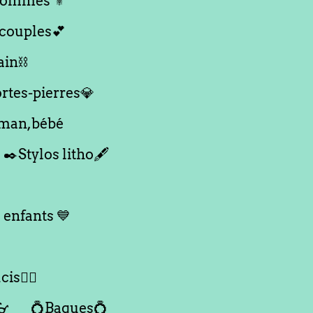
ommes ⚜️
,couples💕
ain⛓️
ortes-pierres💎
aman,bébé
✒️Stylos litho🖋️
 enfants 💙
is🙇‍♀️
👓
💍Bagues💍