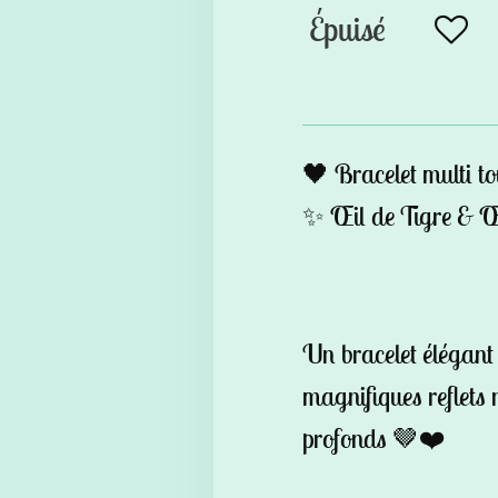
Épuisé
🖤 Bracelet multi to
✨ Œil de Tigre & Œ
Un bracelet élégant 
magnifiques reflets 
profonds 🤎❤️