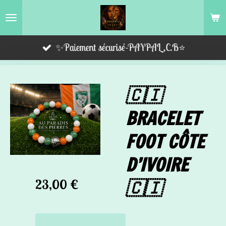
Passer
au
contenu
✨Paiement sécurisé-PAYPAL,C.B⭐️
principal
🇨🇮
BRACELET
FOOT CÔTE
D’IVOIRE
🇨🇮
23,00 €