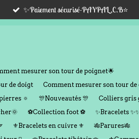
✨Paiement sécurisé-PAYPAL,C.B⭐️
ment mesurer son tour de poignet🌟
r de doigt
Comment mesurer son tour de 
ierres 🔅
🎊Nouveautés 🎊
Colliers gris 
cher🌞
⚽️Collection foot ⚽️
✨Bracelets ✨

⚜️Bracelets en cuivre ⚜️
🎋Parures🎋