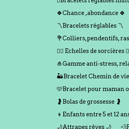
🪎Bracelets réglables multi
🍀Chance ,abondance 🍀
〽️Bracelets réglables 〽️
💐Colliers,pendentifs, ras
🧙‍♀️ Echelles de sorcières 🧙‍
🎍Gamme anti-stress, rel
🏜️Bracelet Chemin de vie
🩷Bracelet pour maman ou
🤰Bolas de grossesse 🤰
👦Enfants entre 5 et 12 an
🌙Attrapes rêves 🌙
💨