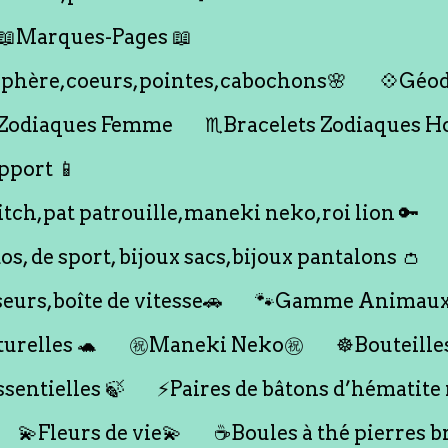
📖Marques-Pages 📖
s,sphère,coeurs,pointes,cabochons🌸
💠Géod
 Zodiaques Femme
♏️Bracelets Zodiaques 
pport 📱
titch,pat patrouille,maneki neko,roi lion 🔑
dos, de sport, bijoux sacs,bijoux pantalons 👛
seurs,boîte de vitesse🚗
🐾Gamme Animaux
urelles 🐢
㊗️Maneki Neko㊗️
☸️Bouteille
ssentielles 🍃
⚡️Paires de bâtons d’hématite
💫Fleurs de vie💫
☕️Boules à thé pierres b