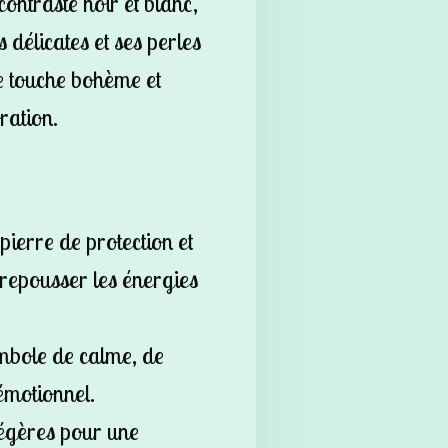
ontraste noir et blanc,
 délicates et ses perles
e touche bohème et
ration.
pierre de protection et
 repousser les énergies
mbole de calme, de
 émotionnel.
égères pour une