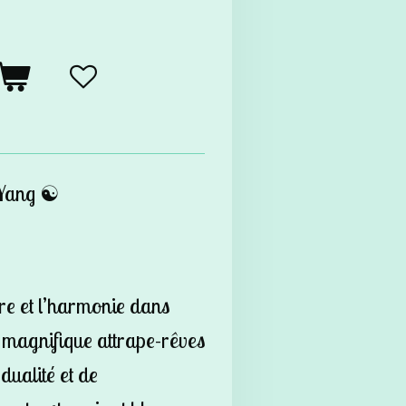
Yang ☯️
bre et l’harmonie dans
e magnifique attrape-rêves
ualité et de