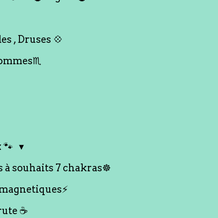
es , Druses 💠
Hommes♏️
 🐾
s à souhaits 7 chakras☸️
 magnetiques⚡️
rute ☕️