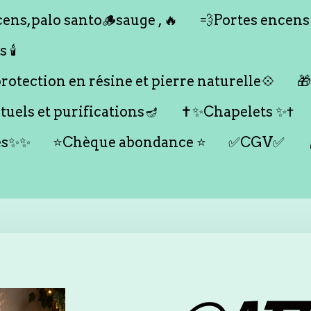
ens,palo santo🪵sauge , 🔥
💨Portes encens
🕯️
otection en résine et pierre naturelle💠

tuels et purifications🪔
✝️✨Chapelets ✨✝️
es✨✨
⭐️Chèque abondance ⭐️
✅CGV✅