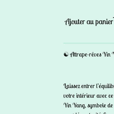
Ajouter au panier
☯️ Attrape-rêves Yin 
Laissez entrer l’équili
votre intérieur avec c
Yin Yang, symbole de d