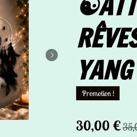
☯️AT
RÊVES
YANG 
Promotion !
30,00 €
35,