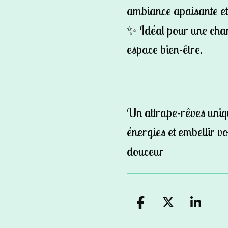
ambiance apaisante et
✨ Idéal pour une cha
espace bien-être.
Un attrape-rêves uniq
énergies et embellir vo
douceur
P
P
P
a
a
a