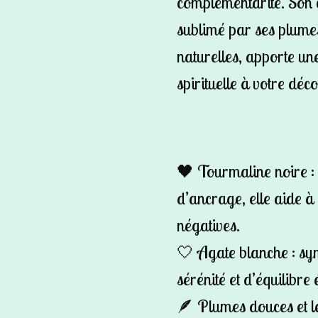
complémentarité. Son c
sublimé par ses plumes
naturelles, apporte un
spirituelle à votre déco
🖤 Tourmaline noire : 
d’ancrage, elle aide à
négatives.
🤍 Agate blanche : sy
sérénité et d’équilibre
🪶 Plumes douces et l