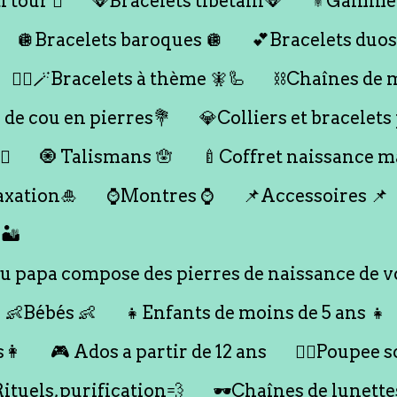
 tour 🪎
🪭Bracelets tibétain🪭
⚜️Gamme
🪩Bracelets baroques 🪩
💕Bracelets duos
🧞‍♂️🪄Bracelets à thème 🧚🦾
⛓️Chaînes de 
 de cou en pierres💐
💎Colliers et bracelets
♀️
🧿 Talismans 🪬
🍼Coffret naissance 
axation🎍
⌚️Montres ⌚️
📌Accessoires 📌
🏜️
 papa compose des pierres de naissance de vo
👶Bébés 👶
👧Enfants de moins de 5 ans 👧
s👩
🎮 Ados a partir de 12 ans
🙇‍♂️Poupee so
Rituels,purification💨
🕶️Chaînes de lunette