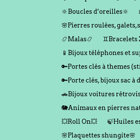
🔆Boucles d’oreilles🔆
🌸Pierres roulées, galet
📿Malas📿
♊️Bracelets
📱Bijoux téléphones et su
🔑Portes clés à themes (s
🔑Porte clés, bijoux sac à 
🚗Bijoux voitures rétrovi
🐘Animaux en pierres nat
💥Roll On💥
🍃Huiles e
🌸Plaquettes shungite🌸