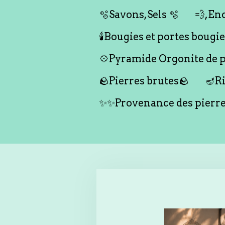
🫧Savons,Sels 🫧
💨,Enc
🕯️Bougies et portes bougies 
💠Pyramide Orgonite de pr
🪨Pierres brutes🪨
🪔Ri
✨✨Provenance des pierr