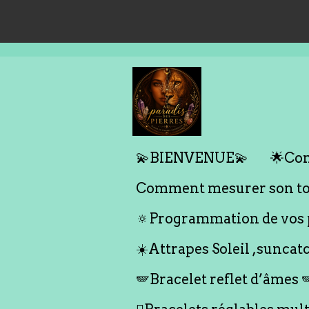
Passer
au
contenu
principal
💫BIENVENUE💫
🌟Com
Comment mesurer son tou
🔅Programmation de vos p
☀️Attrapes Soleil ,suncat
🪽Bracelet reflet d’âmes 