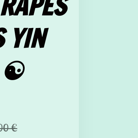
TRAPES
 YIN
☯️
00 €