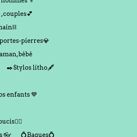
 hommes ⚜️
 ,couples💕
main⛓️
 portes-pierres💎
maman,bébé
✒️Stylos litho🖋️
s enfants 💙
ucis🙇‍♀️
s 👓
💍Bagues💍