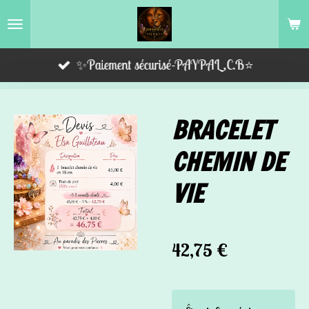
Passer
au
contenu
✨Paiement sécurisé-PAYPAL,C.B⭐️
principal
BRACELET
CHEMIN DE
VIE
42,75 €