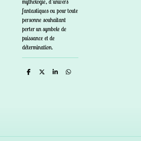
mythologie, d’univers
fantastiques ou pour toute
personne souhaitant
porter un symbole de
puissance et de
détermination.
P
P
P
P
a
a
a
a
r
r
r
r
t
t
t
t
a
a
a
a
g
g
g
g
e
e
e
e
r
r
r
r