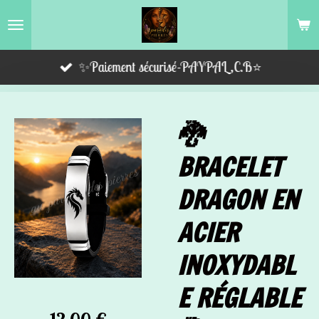
Passer
au
contenu
✨Paiement sécurisé-PAYPAL,C.B⭐️
principal
🐉
BRACELET
DRAGON EN
ACIER
INOXYDABL
E RÉGLABLE
12,00 €