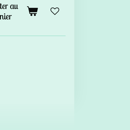
ter au
nier