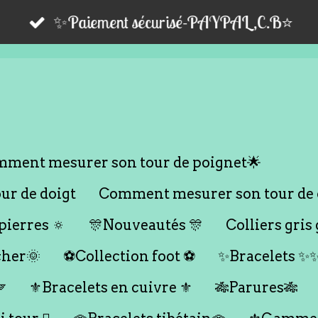
✨Paiement sécurisé-PAYPAL,C.B⭐️
ment mesurer son tour de poignet🌟
r de doigt
Comment mesurer son tour de 
ierres 🔅
🎊Nouveautés 🎊
Colliers gris 
cher🌞
⚽️Collection foot ⚽️
✨Bracelets ✨

⚜️Bracelets en cuivre ⚜️
🎋Parures🎋