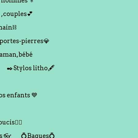
 hommes ⚜️
 ,couples💕
main⛓️
 portes-pierres💎
maman,bébé
✒️Stylos litho🖋️
s enfants 💙
ucis🙇‍♀️
s 👓
💍Bagues💍