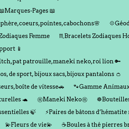
📖Marques-Pages 📖
s,sphère,coeurs,pointes,cabochons🌸
💠Géod
 Zodiaques Femme
♏️Bracelets Zodiaques 
pport 📱
titch,pat patrouille,maneki neko,roi lion 🔑
dos, de sport, bijoux sacs,bijoux pantalons 👛
seurs,boîte de vitesse🚗
🐾Gamme Animaux
urelles 🐢
㊗️Maneki Neko㊗️
☸️Bouteille
ssentielles 🍃
⚡️Paires de bâtons d’hématite
💫Fleurs de vie💫
☕️Boules à thé pierres b