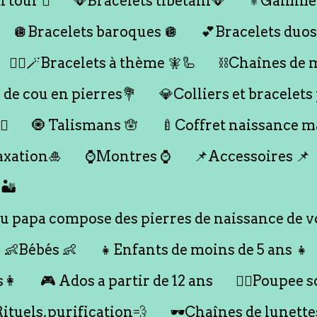
 tour 🪎
🪭Bracelets tibétain🪭
⚜️Gamme
🪩Bracelets baroques 🪩
💕Bracelets duos
🧞‍♂️🪄Bracelets à thème 🧚🦾
⛓️Chaînes de 
 de cou en pierres💐
💎Colliers et bracelets
♀️
🧿 Talismans 🪬
🍼Coffret naissance 
axation🎍
⌚️Montres ⌚️
📌Accessoires 📌
🏜️
 papa compose des pierres de naissance de vo
👶Bébés 👶
👧Enfants de moins de 5 ans 👧
s👩
🎮 Ados a partir de 12 ans
🙇‍♂️Poupee so
Rituels,purification💨
🕶️Chaînes de lunette