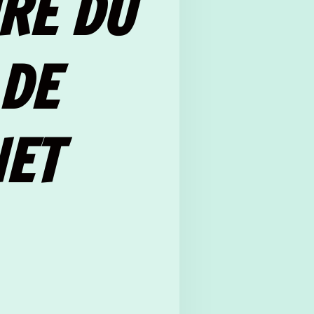
RE DU
 DE
NET