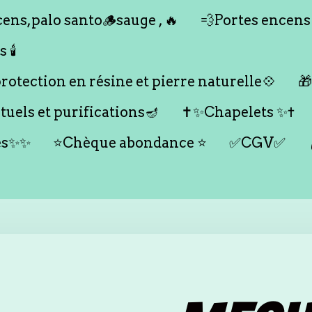
ens,palo santo🪵sauge , 🔥
💨Portes encens
🕯️
otection en résine et pierre naturelle💠

tuels et purifications🪔
✝️✨Chapelets ✨✝️
es✨✨
⭐️Chèque abondance ⭐️
✅CGV✅