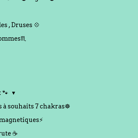
es , Druses 💠
Hommes♏️
 🐾
s à souhaits 7 chakras☸️
 magnetiques⚡️
rute ☕️