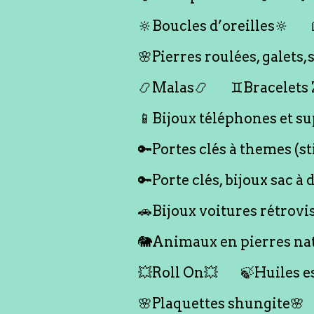
🔆Boucles d’oreilles🔆
🌸Pierres roulées, galet
📿Malas📿
♊️Bracelets
📱Bijoux téléphones et su
🔑Portes clés à themes (s
🔑Porte clés, bijoux sac à 
🚗Bijoux voitures rétrovi
🐘Animaux en pierres nat
💥Roll On💥
🍃Huiles e
🌸Plaquettes shungite🌸