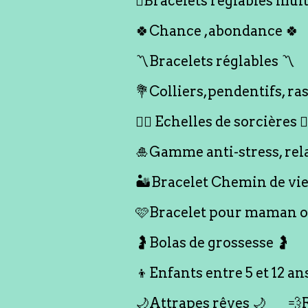
🪎Bracelets réglables multi
🍀Chance ,abondance 🍀
〽️Bracelets réglables 〽️
💐Colliers,pendentifs, ras
🧙‍♀️ Echelles de sorcières 🧙‍
🎍Gamme anti-stress, rel
🏜️Bracelet Chemin de vie
🩷Bracelet pour maman ou
🤰Bolas de grossesse 🤰
👦Enfants entre 5 et 12 an
🌙Attrapes rêves 🌙
💨