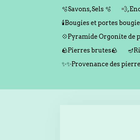
🫧Savons,Sels 🫧
💨,Enc
🕯️Bougies et portes bougies 
💠Pyramide Orgonite de pr
🪨Pierres brutes🪨
🪔Ri
✨✨Provenance des pierr