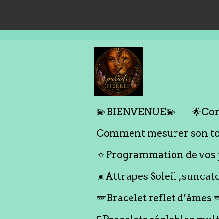
Passer
au
contenu
principal
💫BIENVENUE💫
🌟Com
Comment mesurer son tou
🔅Programmation de vos p
☀️Attrapes Soleil ,suncat
🪽Bracelet reflet d’âmes 