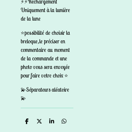
⚡️⚡️Rechargement
Uniquement à la lumière
de la lune
⭐️possibilité de choisir la
breloque,le préciser en
commentaire au moment
de la commande et une
photo vous sera envoyée
pour faire votre choix ⭐️
💫Séparateurs aléatoire
💫
P
P
P
P
a
a
a
a