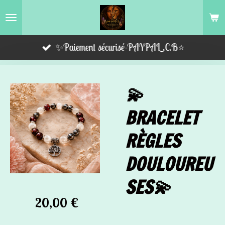
Passer
au
contenu
✨Paiement sécurisé-PAYPAL,C.B⭐️
principal
💫
BRACELET
RÈGLES
DOULOUREU
SES💫
20,00 €