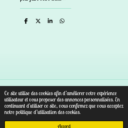
P
P
P
P
a
a
a
a
r
r
r
r
t
t
t
t
a
a
a
a
g
g
g
g
e
e
e
e
r
r
r
r
Ce site utilise des cookies afin d’améliorer votre expérience
© 2022 - 2026 Au paradis des pierres
utilisateur et vous proposer des annonces personnalisées. En
Propulsé par
Webador
continuant d'utiliser ce site, vous confirmez que vous acceptez
notre politique d’utilisation des cookies.
Accord