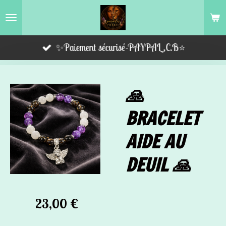
Passer
au
contenu
✨Paiement sécurisé-PAYPAL,C.B⭐️
principal
🙏
BRACELET
AIDE AU
DEUIL 🙏
23,00 €