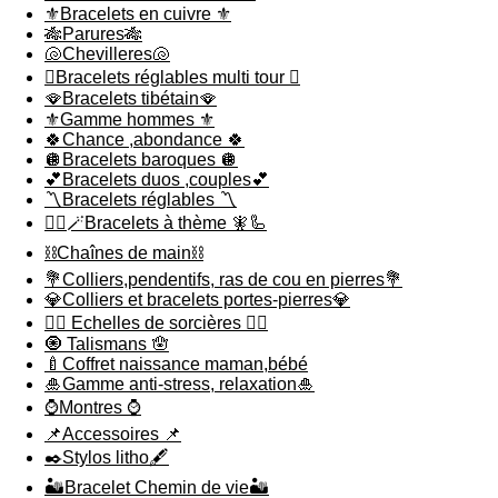
⚜️Bracelets en cuivre ⚜️
🎋Parures🎋
🐚Chevilleres🐚
🪎Bracelets réglables multi tour 🪎
🪭Bracelets tibétain🪭
⚜️Gamme hommes ⚜️
🍀Chance ,abondance 🍀
🪩Bracelets baroques 🪩
💕Bracelets duos ,couples💕
〽️Bracelets réglables 〽️
🧞‍♂️🪄Bracelets à thème 🧚🦾
⛓️Chaînes de main⛓️
💐Colliers,pendentifs, ras de cou en pierres💐
💎Colliers et bracelets portes-pierres💎
🧙‍♀️ Echelles de sorcières 🧙‍♀️
🧿 Talismans 🪬
🍼Coffret naissance maman,bébé
🎍Gamme anti-stress, relaxation🎍
⌚️Montres ⌚️
📌Accessoires 📌
✒️Stylos litho🖋️
🏜️Bracelet Chemin de vie🏜️