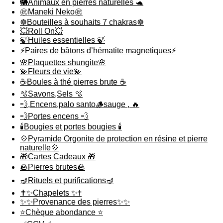
🐘Animaux en pierres naturelles 🐢
㊗️Maneki Neko㊗️
☸️Bouteilles à souhaits 7 chakras☸️
💥Roll On💥
🍃Huiles essentielles 🍃
⚡️Paires de bâtons d’hématite magnetiques⚡️
🌸Plaquettes shungite🌸
💫Fleurs de vie💫
☕️Boules à thé pierres brute ☕️
🫧Savons,Sels 🫧
💨,Encens,palo santo🪵sauge , 🔥
💨Portes encens 💨
🕯️Bougies et portes bougies 🕯️
💠Pyramide Orgonite de protection en résine et pierre
naturelle💠
🎁Cartes Cadeaux 🎁
🪨Pierres brutes🪨
🪔Rituels et purifications🪔
✝️✨Chapelets ✨✝️
✨✨Provenance des pierres✨✨
⭐️Chèque abondance ⭐️