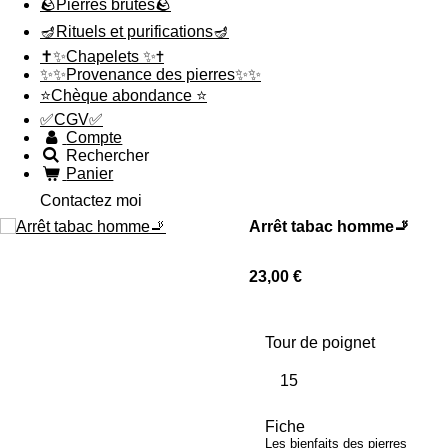
🪨Pierres brutes🪨
🪔Rituels et purifications🪔
✝️✨Chapelets ✨✝️
✨✨Provenance des pierres✨✨
⭐️Chèque abondance ⭐️
✅CGV✅
Compte
Rechercher
Panier
Contactez moi
Arrêt tabac homme🚬
23,00 €
Tour de poignet
Fiche
Les bienfaits des pierres