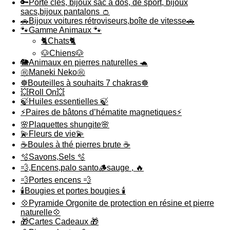
🔑Porte clés, bijoux sac à dos, de sport, bijoux
sacs,bijoux pantalons 👛
🚗Bijoux voitures rétroviseurs,boîte de vitesse🚗
🐾Gamme Animaux 🐾
🐈Chats🐈
🐶Chiens🐶
🐘Animaux en pierres naturelles 🐢
㊗️Maneki Neko㊗️
☸️Bouteilles à souhaits 7 chakras☸️
💥Roll On💥
🍃Huiles essentielles 🍃
⚡️Paires de bâtons d’hématite magnetiques⚡️
🌸Plaquettes shungite🌸
💫Fleurs de vie💫
☕️Boules à thé pierres brute ☕️
🫧Savons,Sels 🫧
💨,Encens,palo santo🪵sauge , 🔥
💨Portes encens 💨
🕯️Bougies et portes bougies 🕯️
💠Pyramide Orgonite de protection en résine et pierre
naturelle💠
🎁Cartes Cadeaux 🎁