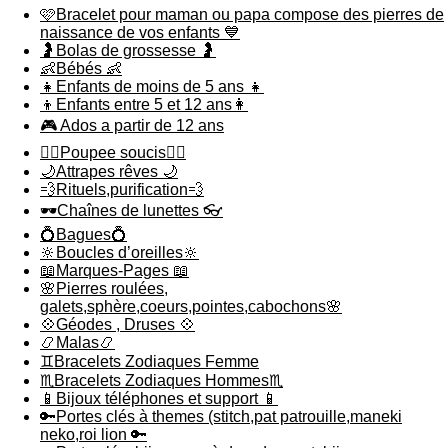
🩷Bracelet pour maman ou papa compose des pierres de
naissance de vos enfants 💙
🤰Bolas de grossesse 🤰
👶Bébés 👶
👧Enfants de moins de 5 ans 👧
👦Enfants entre 5 et 12 ans👩
🎮 Ados a partir de 12 ans
🙇‍♂️Poupee soucis🙇‍♀️
🌙Attrapes rêves 🌙
💨Rituels,purification💨
🕶️Chaînes de lunettes 👓
💍Bagues💍
🔆Boucles d’oreilles🔆
📖Marques-Pages 📖
🌸Pierres roulées,
galets,sphère,coeurs,pointes,cabochons🌸
💠Géodes , Druses 💠
📿Malas📿
♊️Bracelets Zodiaques Femme
♏️Bracelets Zodiaques Hommes♏️
📱Bijoux téléphones et support 📱
🔑Portes clés à themes (stitch,pat patrouille,maneki
neko,roi lion 🔑