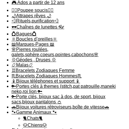
🎮 Ados a partir de 12 ans
🙇‍♂️Poupee soucis🙇‍♀️
🌙Attrapes rêves 🌙
💨Rituels,purification💨
🕶️Chaînes de lunettes 👓
💍Bagues💍
🔆Boucles d’oreilles🔆
📖Marques-Pages 📖
🌸Pierres roulées,
galets,sphère,coeurs,pointes,cabochons🌸
💠Géodes , Druses 💠
📿Malas📿
♊️Bracelets Zodiaques Femme
♏️Bracelets Zodiaques Hommes♏️
📱Bijoux téléphones et support 📱
🔑Portes clés à themes (stitch,pat patrouille,maneki
neko,roi lion 🔑
🔑Porte clés, bijoux sac à dos, de sport, bijoux
sacs,bijoux pantalons 👛
🚗Bijoux voitures rétroviseurs,boîte de vitesse🚗
🐾Gamme Animaux 🐾
🐈Chats🐈
🐶Chiens🐶