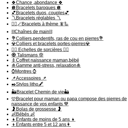
🍀Chance ,abondance 🍀
🪩Bracelets baroques 🪩
💕Bracelets duos ,couples💕
〽️Bracelets réglables 〽️
🧞‍♂️🪄Bracelets à thème 🧚🦾
⛓️Chaînes de main⛓️
💐Colliers,pendentifs, ras de cou en pierres💐
💎Colliers et bracelets portes-pierres💎
🧙‍♀️ Echelles de sorcières 🧙‍♀️
🧿 Talismans 🪬
🍼Coffret naissance maman,bébé
🎍Gamme anti-stress, relaxation🎍
⌚️Montres ⌚️
📌Accessoires 📌
✒️Stylos litho🖋️
🏜️Bracelet Chemin de vie🏜️
🩷Bracelet pour maman ou papa compose des pierres de
naissance de vos enfants 💙
🤰Bolas de grossesse 🤰
👶Bébés 👶
👧Enfants de moins de 5 ans 👧
👦Enfants entre 5 et 12 ans👩