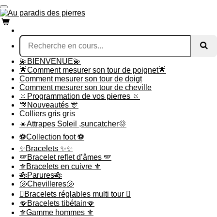
Passer
au
contenu
principal
💫BIENVENUE💫
🌟Comment mesurer son tour de poignet🌟
Comment mesurer son tour de doigt
Comment mesurer son tour de cheville
🔅Programmation de vos pierres 🔅
🎊Nouveautés 🎊
Colliers gris gris
☀️Attrapes Soleil ,suncatcher🌞
⚽️Collection foot ⚽️
✨Bracelets ✨✨
🪽Bracelet reflet d’âmes 🪽
⚜️Bracelets en cuivre ⚜️
🎋Parures🎋
🐚Chevilleres🐚
🪎Bracelets réglables multi tour 🪎
🪭Bracelets tibétain🪭
⚜️Gamme hommes ⚜️