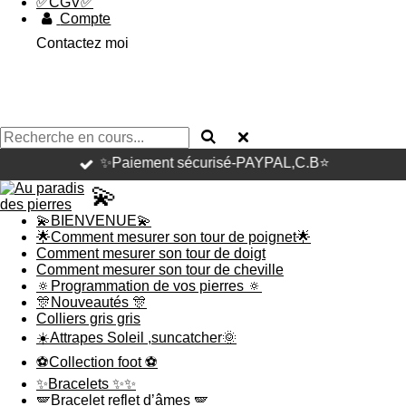
✅CGV✅
Compte
Contactez moi
✨Paiement sécurisé-PAYPAL,C.B⭐️
💫
💫BIENVENUE💫
🌟Comment mesurer son tour de poignet🌟
Comment mesurer son tour de doigt
Comment mesurer son tour de cheville
🔅Programmation de vos pierres 🔅
🎊Nouveautés 🎊
Colliers gris gris
☀️Attrapes Soleil ,suncatcher🌞
⚽️Collection foot ⚽️
✨Bracelets ✨✨
🪽Bracelet reflet d’âmes 🪽